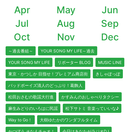
Apr
May
Jun
Jul
Aug
Sep
Oct
Nov
Dec
～過去番組～
YOUR SONG MY LIFE～過去
YOUR SONG MY LIFE
リポーター BLOG
MUSIC LINE
東京・かつしか 目指せ！プレミアム商店街
きしゃぽっぽ
バッドボーイズ清人のどっぷり！葛飾人
松田おさむの歌謡大行進
かすみんのおしゃべりタクシー
麻生みどりのいろはに民謡
松下サトミ 音楽っていいな♪
Way to Go！
大樹ゆたかのワンダフルタイム
かつぼう そなえチャオ！
今日はあなたがラジオDJ