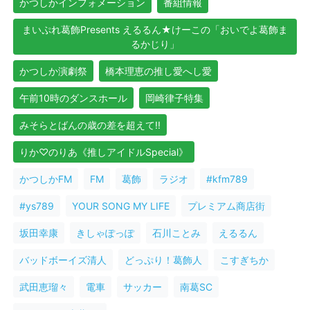
かつしかインフォメーション
番組情報
まいぷれ葛飾Presents えるるん★けーこの「おいでよ葛飾ま
るかじり」
かつしか演劇祭
橋本理恵の推し愛へし愛
午前10時のダンスホール
岡崎律子特集
みそらとばんの歳の差を超えて!!
りか♡のりあ《推しアイドルSpecial》
かつしかFM
FM
葛飾
ラジオ
#kfm789
#ys789
YOUR SONG MY LIFE
プレミアム商店街
坂田幸康
きしゃぽっぽ
石川ことみ
えるるん
バッドボーイズ清人
どっぷり！葛飾人
こすぎちか
武田恵瑠々
電車
サッカー
南葛SC