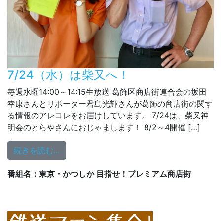
7/24（水）は柴又へ！
毎週水曜14:00～14:15生放送 葛飾区商店街連合会の坂田
幸康さんとリポーター君島光輝さんが葛飾の商店街の関す
る情報のアレコレをお届けしています。 7/24は、柴又神
明会のとらやさんにおじゃまします！ 8/2～4開催 […]
from 7/24（水）は柴又へ！
続きを読む…
番組名：東京・かつしか 目指せ！プレミアム商店街