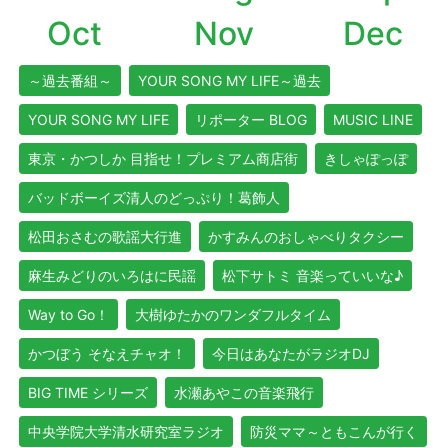
Oct
Nov
Dec
～過去番組～
YOUR SONG MY LIFE～過去
YOUR SONG MY LIFE
リポーター BLOG
MUSIC LINE
東京・かつしか 目指せ！プレミアム商店街
きしゃぽっぽ
バッドボーイズ清人のどっぷり！葛飾人
松田おさむの歌謡大行進
かすみんのおしゃべりタクシー
麻生みどりのいろはに民謡
松下サトミ 音楽っていいな♪
Way to Go！
大樹ゆたかのワンダフルタイム
かつぼう そなえチャオ！
今日はあなたがラジオDJ
BIG TIME シリーズ
水瀬あやこの音楽飛行
中央学院大学清水研究室ラジオ
防災ママ～ともこんが行く