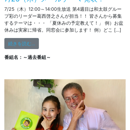
7/25（木）12:00～14:00生放送 第4週目は和太鼓グルー
プ彩のリーダー葛西啓之さんが担当！！ 皆さんから募集
するテーマは・・・ 「夏休みの予定教えて！」 例）お盆
休みは実家に帰省。同窓会に参加します！ 例）どこ […]
from 7/25（木）メールテーマ発表！
続きを読む…
番組名：～過去番組～