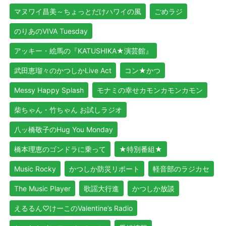
マヌワイ昌美～ちょっとだけハワイの風
ごめラジ
のりあのVIVA Tuesday
アッキー・絵馬の『KATUSHIKA★演芸館』
武田恵瑠々のかつしかLive Act
コン★かつ
Messy Happy Splash
モナミの幸せカモンカモンカモン
柴ちゃん・竹ちゃん お試しラジオ
八ッ橋敬子のHug You Monday
橋本理恵のゴンドラに乗って
★特別番組★
Music Rocky
かつしか防災リポート
軽音部のラジカセ
The Music Player
歌謡大行進
かつしか放談
えるるん♡けーこのValentine’s Radio