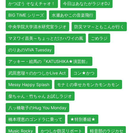
かつぼう そなえチャオ！
今日はあなたがラジオDJ
BIG TIME シリーズ
水瀬あやこの音楽飛行
中央学院大学清水研究室ラジオ
防災ママ～ともこんが行く
マヌワイ昌美～ちょっとだけハワイの風
ごめラジ
のりあのVIVA Tuesday
アッキー・絵馬の『KATUSHIKA★演芸館』
武田恵瑠々のかつしかLive Act
コン★かつ
Messy Happy Splash
モナミの幸せカモンカモンカモン
柴ちゃん・竹ちゃん お試しラジオ
八ッ橋敬子のHug You Monday
橋本理恵のゴンドラに乗って
★特別番組★
Music Rocky
かつしか防災リポート
軽音部のラジカセ