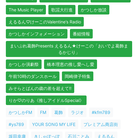
The Music Player
歌謡大行進
かつしか放談
えるるん♡けーこのValentine’s Radio
かつしかインフォメーション
番組情報
まいぷれ葛飾Presents えるるん★けーこの「おいでよ葛飾ま
るかじり」
かつしか演劇祭
橋本理恵の推し愛へし愛
午前10時のダンスホール
岡崎律子特集
みそらとばんの歳の差を超えて!!
りか♡のりあ《推しアイドルSpecial》
かつしかFM
FM
葛飾
ラジオ
#kfm789
#ys789
YOUR SONG MY LIFE
プレミアム商店街
坂田幸康
きしゃぽっぽ
石川ことみ
えるるん