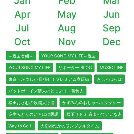
Jan
Feb
Mar
Apr
May
Jun
Jul
Aug
Sep
Oct
Nov
Dec
～過去番組～
YOUR SONG MY LIFE～過去
YOUR SONG MY LIFE
リポーター BLOG
MUSIC LINE
東京・かつしか 目指せ！プレミアム商店街
きしゃぽっぽ
バッドボーイズ清人のどっぷり！葛飾人
松田おさむの歌謡大行進
かすみんのおしゃべりタクシー
麻生みどりのいろはに民謡
松下サトミ 音楽っていいな♪
Way to Go！
大樹ゆたかのワンダフルタイム