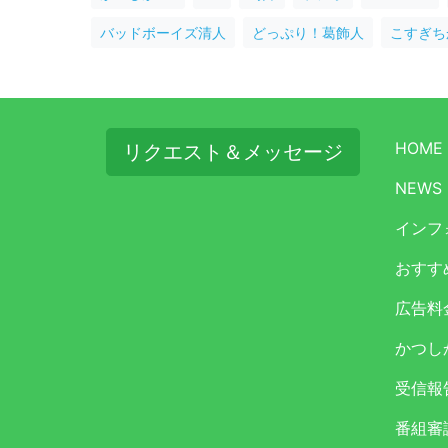
バッドボーイズ清人
どっぷり！葛飾人
こすぎち
HOME
リクエスト＆メッセージ
NEWS
インフ
おすす
広告料
かつし
受信報
番組審