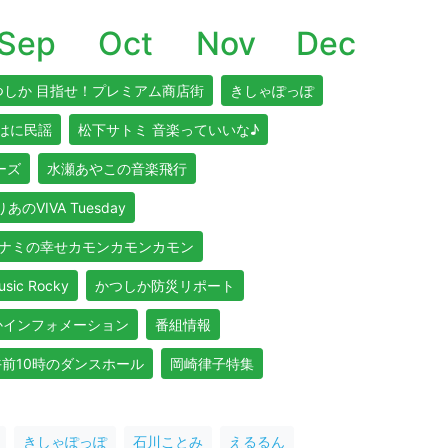
Sep
Oct
Nov
Dec
つしか 目指せ！プレミアム商店街
きしゃぽっぽ
はに民謡
松下サトミ 音楽っていいな♪
リーズ
水瀬あやこの音楽飛行
あのVIVA Tuesday
ナミの幸せカモンカモンカモン
usic Rocky
かつしか防災リポート
かインフォメーション
番組情報
午前10時のダンスホール
岡崎律子特集
きしゃぽっぽ
石川ことみ
えるるん