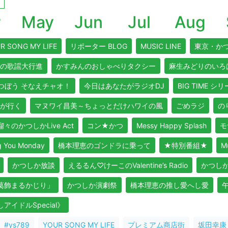
r
May
Jun
Jul
Aug
R SONG MY LIFE
リポーター BLOG
MUSIC LINE
東京・か
の歌謡大行進
かすみんのおしゃべりタクシー
麻生みどりのいろ
つぼう そなえチャオ！
今日はあなたがラジオDJ
BIG TIME シ
が行く
マヌワイ昌美～ちょっとだけハワイの風
ごめラジ
のり
々のかつしかLive Act
コン★かつ
Messy Happy Splash
モ
ou Monday
橋本理恵のゴンドラに乗って
★特別番組★
M
かつしか放談
えるるん♡けーこのValentine’s Radio
かつし
よ葛飾まるかじり」
かつしか演劇祭
橋本理恵の推し愛へし愛
イドルSpecial》
#ys789
YOUR SONG MY LIFE
プレミアム商店街
坂田幸康