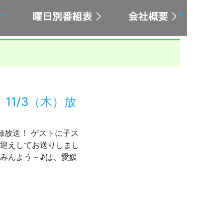
1/3（木）放
は収録放送！ ゲストに子ス
お迎えしてお送りしまし
てみんよう～♪は、愛媛
に民謡 11/3（木）放送の動画配信中！