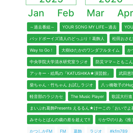
Jan
Feb
Mar
Ap
～過去番組～
YOUR SONG MY LIFE～過去
YOU
バッドボーイズ清人のどっぷり！葛飾人
松田おさむ
Way to Go！
大樹ゆたかのワンダフルタイム
か
中央学院大学清水研究室ラジオ
防災ママ～ともこん
アッキー・絵馬の『KATUSHIKA★演芸館』
武田恵瑠
柴ちゃん・竹ちゃん お試しラジオ
八ッ橋敬子のHug Y
軽音部のラジカセ
The Music Player
歌謡大行進
まいぷれ葛飾Presents えるるん★けーこの「おいで
みそらとばんの歳の差を超えて!!
りか♡のりあ《推しア
かつしかFM
FM
葛飾
ラジオ
#kfm789