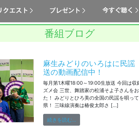
番組ブログ
麻生みどりのいろはに民謡 1
送の動画配信中！
毎月第1木曜18:00～19:00生放送 今回
ズメ会 三世、舞踏家の松浦そよ子さんを
た！ みどりとひろ美の全国の民謡を唄っ
県！ 三味線演奏は椿俊太郎さ […]
from 麻生みどりのいろは
続きを読む…