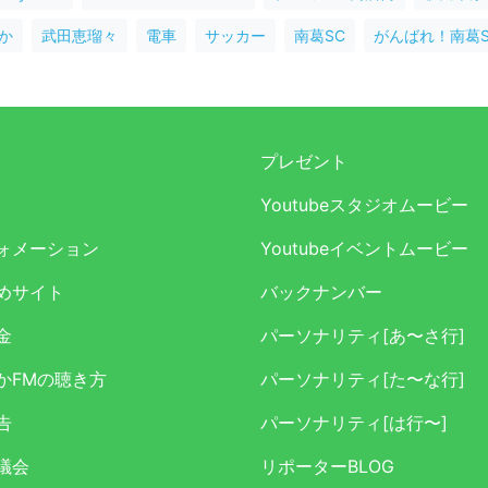
か
武田恵瑠々
電車
サッカー
南葛SC
がんばれ！南葛S
プレゼント
Youtubeスタジオムービー
ォメーション
Youtubeイベントムービー
めサイト
バックナンバー
金
パーソナリティ[あ〜さ行]
かFMの聴き方
パーソナリティ[た〜な行]
告
パーソナリティ[は行〜]
議会
リポーターBLOG