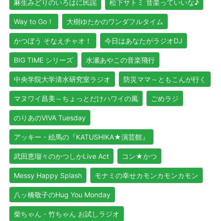
麻生みどりのいろはに民謡
松下サトミ 音楽っていいな♪
Way to Go！
大樹ゆたかのワンダフルタイム
かつぼう そなえチャオ！
今日はあなたがラジオDJ
BIG TIME シリーズ
水瀬あやこの音楽飛行
中央学院大学清水研究室ラジオ
防災ママ～ともこんが行く
マヌワイ昌美～ちょっとだけハワイの風
ごめラジ
のりあのVIVA Tuesday
アッキー・絵馬の『KATUSHIKA★演芸館』
武田恵瑠々のかつしかLive Act
コン★かつ
Messy Happy Splash
モナミの幸せカモンカモンカモン
八ッ橋敬子のHug You Monday
柴ちゃん・竹ちゃん お試しラジオ