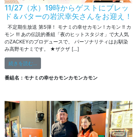
11/27（水）19時からゲストにブレッ
ド＆バターの岩沢幸矢さんをお迎え！
不定期生放送 第5弾！ モナミの幸せカモン ! カモン !! カ
モン !!! あの伝説的番組「夜のヒットスタジオ」で大人気
のZACKEYのプロデュースで、 パーソナリティはお馴染
み高野モナミです。 ★ザクザ […]
from 11/27（水）19時からゲストにブ
続きを読む…
番組名：モナミの幸せカモンカモンカモン