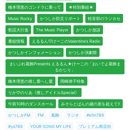
橋本理恵のゴンドラに乗って
★特別番組★
Music Rocky
かつしか防災リポート
軽音部のラジカセ
歌謡大行進
The Music Player
かつしか放談
番組情報
えるるん♡けーこのValentine’s Radio
かつしかインフォメーション
かつしか演劇祭
まいぷれ葛飾Presents えるるん★けーこの「おいでよ葛飾ま
るかじり」
橋本理恵の推し愛へし愛
岡崎律子特集
りか♡のりあ《推しアイドルSpecial》
午前10時のダンスホール
みそらとばんの歳の差を超えて!!
かつしかFM
FM
葛飾
ラジオ
#kfm789
#ys789
YOUR SONG MY LIFE
プレミアム商店街