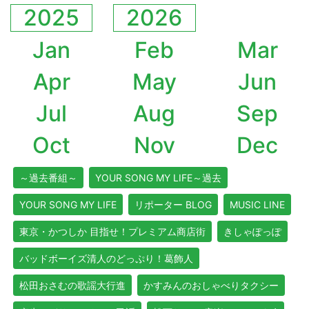
2025
2026
Jan
Feb
Mar
Apr
May
Jun
Jul
Aug
Sep
Oct
Nov
Dec
～過去番組～
YOUR SONG MY LIFE～過去
YOUR SONG MY LIFE
リポーター BLOG
MUSIC LINE
東京・かつしか 目指せ！プレミアム商店街
きしゃぽっぽ
バッドボーイズ清人のどっぷり！葛飾人
松田おさむの歌謡大行進
かすみんのおしゃべりタクシー