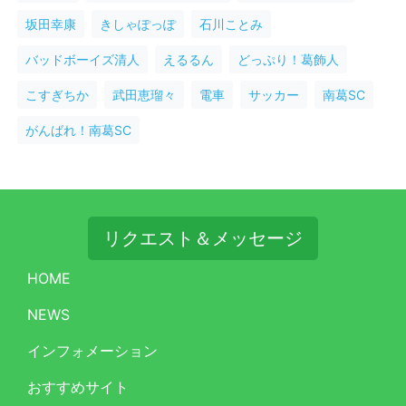
坂田幸康
きしゃぽっぽ
石川ことみ
バッドボーイズ清人
えるるん
どっぷり！葛飾人
こすぎちか
武田恵瑠々
電車
サッカー
南葛SC
がんばれ！南葛SC
リクエスト＆メッセージ
HOME
NEWS
インフォメーション
おすすめサイト