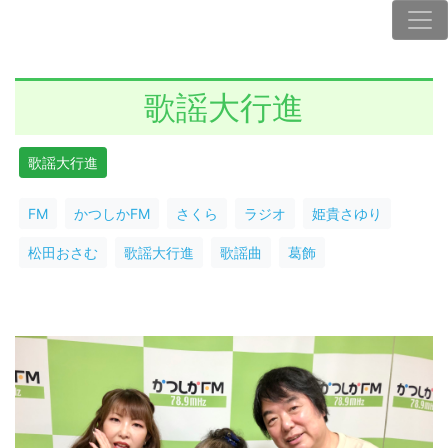
歌謡大行進
歌謡大行進
FM
かつしかFM
さくら
ラジオ
姫貴さゆり
松田おさむ
歌謡大行進
歌謡曲
葛飾