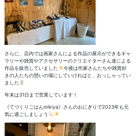
さらに、店内では画家さんによる作品の展示ができるギャ
ラリーや雑貨やアクセサリーのクリエイターさん達による
作品を販売していました
今後は作家さんたちや雑貨好
きの人たちの憩いの場にしていければと、おっしゃってい
ました
年末は
31
日まで営業しています！
《てづくりごはん
mikiya
》さんのおにぎりで
2023
年も元
気に過ごしましょう