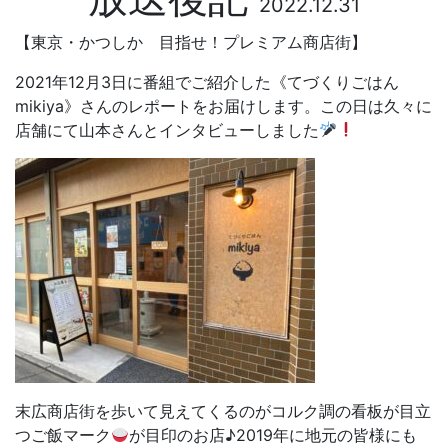
2022.12.31
【東京・かつしか 目指せ！プレミアム商店街】
2021
年
12
月
3
日に番組でご紹介した《てづくりごはん
mikiya
》さんのレポートをお届けします。この日は久々に
店舗にて山本さんとインタビューしました
末広商店街を歩いて見えてくるのがコルク調の看板が目立
つご飯マーク
が目印のお店♪
2019
年に地元の皆様にも