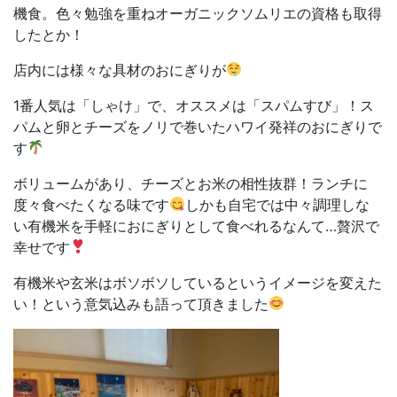
機食。色々勉強を重ねオーガニックソムリエの資格も取得
したとか！
店内には様々な具材のおにぎりが
1
番人気は「しゃけ」で、オススメは「スパムすび」！ス
パムと卵とチーズをノリで巻いたハワイ発祥のおにぎりで
す
ボリュームがあり、チーズとお米の相性抜群！ランチに
度々食べたくなる味です
しかも自宅では中々調理しな
い有機米を手軽におにぎりとして食べれるなんて
…
贅沢で
幸せです
有機米や玄米はボソボソしているというイメージを変えた
い！という意気込みも語って頂きました