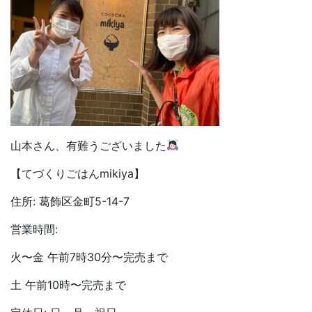
山本さん、有難うございました
【てづくりごはん
mikiya
】
住所
:
葛飾区金町
5-14-7
営業時間
:
火〜金
午前
7
時
30
分〜完売まで
土
午前
10
時〜完売まで