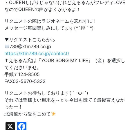
・QUEENしばりじゃないけれどえるるんがフレディLOVE
なのでQUEENの曲がよくかかるよ！
リクエストの際はラジオネームを忘れずに！
メッセージ毎回楽しみにしてます(*´艸｀*)
▼リクエストこちらから
789@kfm789.co.jp
https://kfm789.co.jp/contact/
↑えるるん宛は『YOUR SONG MY LIFE』（金）を選択し
てくださいませ。
手紙〒124-8505
FAX03-5670-5332
リクエストお待ちしております(｀･ω･´)ゞ
それでは皆様よい週末を～♬←今日も慌てて最後言えなか
ったー！
北海道から愛をこめて
X
Facebook