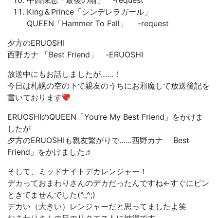
中西保志「最後の雨」 -request
King＆Prince「シンデレラガール」
QUEEN「Hammer To Fall」 -request
夕方のERUOSHI
西野カナ 「Best Friend」 -ERUOSHI
放送中にもお話しましたが……！
今日は札幌の空の下で親友のうちにお邪魔して放送後記を
書いております
ERUOSHIのQUEEN「You’re My Best Friend」をかけま
したが
夕方のERUOSHIも親友繋がりで……西野カナ 「Best
Friend」をかけました♬
そして、ミッドナイトデカレンジャー！
デカっておまわりさんのデカだったんですね←すぐにピン
ときてませんでした(^_^;)
デカい（大きい）レンジャーだと思ってましたよ笑