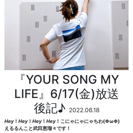
『YOUR SONG MY
LIFE』6/17(金)放送
後記♪
2022.06.18
Hey
！
Hey
！
Hey
！
Hey
！こにゃにゃにゃちわ(ΦωΦ)
えるるんこと武田恵瑠々です！