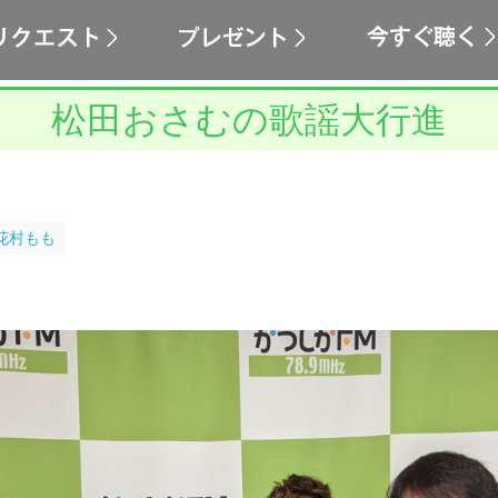
松田おさむの歌謡大行進
花村もも