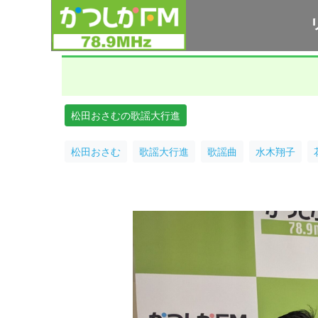
松田おさむの歌謡大行進
松田おさむ
歌謡大行進
歌謡曲
水木翔子