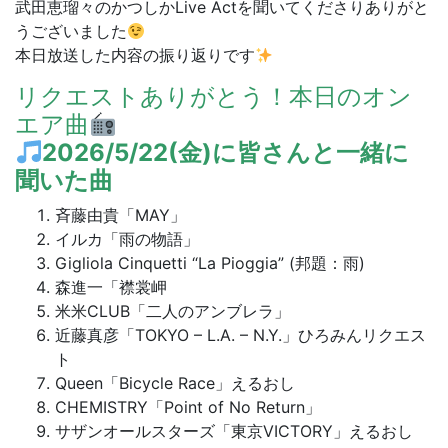
武田恵瑠々のかつしかLive Actを聞いてくださりありがと
うございました
本日放送した内容の振り返りです
リクエストありがとう！本日のオン
エア曲
2026/5/22(金)に皆さんと一緒に
聞いた曲
斉藤由貴「MAY」
イルカ「雨の物語」
Gigliola Cinquetti “La Pioggia” (邦題：雨)
森進一「襟裳岬
米米CLUB「二人のアンブレラ」
近藤真彦「TOKYO – L.A. – N.Y.」ひろみんリクエス
ト
Queen「Bicycle Race」えるおし
CHEMISTRY「Point of No Return」
サザンオールスターズ「東京VICTORY」えるおし