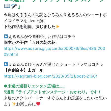
』
今週はえるるんの朗読とひろみん＆えるるんのショートボ
イスドラマをLive上演！
下記作品を朗読、演じました
えるるんが今週朗読した作品はコチラ
岡本かの子作「五月の朝の花」
https://www.aozora.gr.jp/cards/000076/files/436_203
09.html
えるるん＆ひろみんで演じたショートドラマはコチラ
【声劇台本】山ガール
https://kagitani-blog.com/2020/05/21/post-2160/
●来週の週替りエンタメ広場は……
5週目『ライブアクトオンステージ・おかわり』です！
来週のアクトパートナーすぐるんとお芝居をしたいと思い
ます
お楽しみに