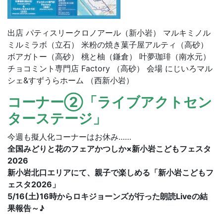
出店 パティスリークロノアール（新小岩） マルキミノル
ミルミラボ（立石） 米粉の焼き菓子屋アルティ（高砂）
ボアガトー（高砂） 桃と柚（鎌倉） 叶夢珈琲（南水元）
チョコミント専門店 Factory （高砂） 会場 にじいろマル
シェ&すずうらホーム （西新小岩）
コーナー②「ライブアクトセン
ターステージ」
今週も擬人化コーナーはお休み……
全国みどりと花のフェアかつしか×新小岩こどもフェスタ
2026
新小岩北口エリアにて、親子で楽しめる「新小岩こどもフ
ェスタ2026」
5/16(土)16時からロキジョーンズが行った朗読Liveの結
果報告～♪