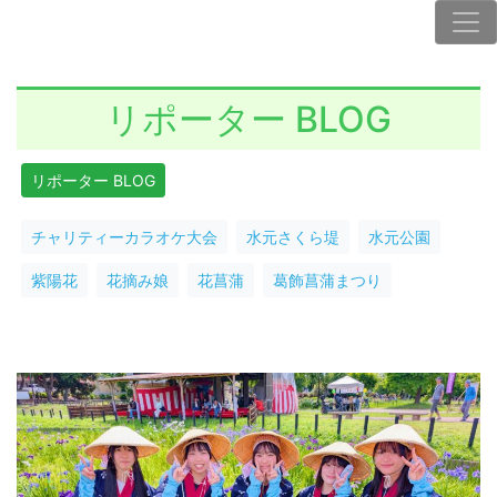
リポーター BLOG
リポーター BLOG
チャリティーカラオケ大会
水元さくら堤
水元公園
紫陽花
花摘み娘
花菖蒲
葛飾菖蒲まつり