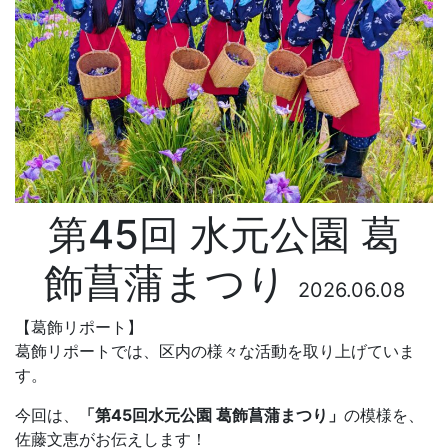
第45回 水元公園 葛
飾菖蒲まつり
2026.06.08
【葛飾リポート】
葛飾リポートでは、区内の様々な活動を取り上げていま
す。
今回は、
「第45回水元公園 葛飾菖蒲まつり」
の模様を、
佐藤文恵がお伝えします！