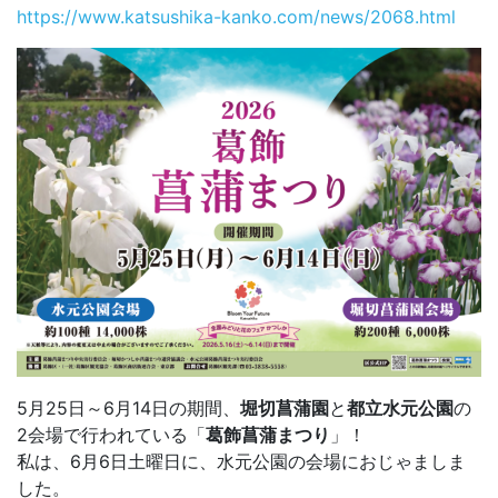
https://www.katsushika-kanko.com/news/2068.html
5月25日～6月14日の期間、
堀切菖蒲園
と
都立水元公園
の
2会場で行われている「
葛飾菖蒲まつり
」！
私は、6月6日土曜日に、水元公園の会場におじゃましま
した。