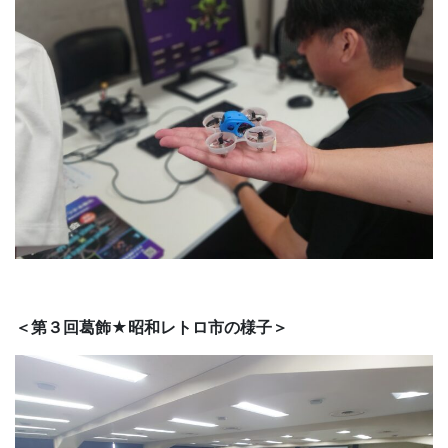
＜第３回葛飾★昭和レトロ市の様子＞