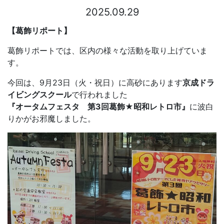
2025.09.29
【葛飾リポート】
葛飾リポートでは、区内の様々な活動を取り上げていま
す。
今回は、9月23日（火・祝日）に高砂にあります
京成ドラ
イビングスクール
で行われました
『オータムフェスタ 第3回葛飾★昭和レトロ市』
に波白
りかがお邪魔しました。