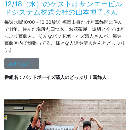
12/18（水）のゲストはサンエービル
ドシステム株式会社の山本博子さん
毎週水曜10:00～10:30放送 福岡出身だけど葛飾区に住ん
で11年。住んだ場所も四つ木、お花茶屋、堀切と今ではど
っぷり葛飾人。 そんなバッドボーイズ清人さんが、毎週
葛飾区内で頑張ってる、様々な人達や清人さんとどっぷり
[…]
from 12/18（水）のゲストはサンエービ
続きを読む…
番組名：バッドボーイズ清人のどっぷり！葛飾人