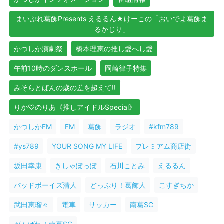
まいぷれ葛飾Presents えるるん★けーこの「おいでよ葛飾ま
るかじり」
かつしか演劇祭
橋本理恵の推し愛へし愛
午前10時のダンスホール
岡崎律子特集
みそらとばんの歳の差を超えて!!
りか♡のりあ《推しアイドルSpecial》
かつしかFM
FM
葛飾
ラジオ
#kfm789
#ys789
YOUR SONG MY LIFE
プレミアム商店街
坂田幸康
きしゃぽっぽ
石川ことみ
えるるん
バッドボーイズ清人
どっぷり！葛飾人
こすぎちか
武田恵瑠々
電車
サッカー
南葛SC