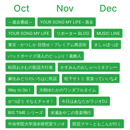
Oct
Nov
Dec
～過去番組～
YOUR SONG MY LIFE～過去
YOUR SONG MY LIFE
リポーター BLOG
MUSIC LINE
東京・かつしか 目指せ！プレミアム商店街
きしゃぽっぽ
バッドボーイズ清人のどっぷり！葛飾人
松田おさむの歌謡大行進
かすみんのおしゃべりタクシー
麻生みどりのいろはに民謡
松下サトミ 音楽っていいな♪
Way to Go！
大樹ゆたかのワンダフルタイム
かつぼう そなえチャオ！
今日はあなたがラジオDJ
BIG TIME シリーズ
水瀬あやこの音楽飛行
中央学院大学清水研究室ラジオ
防災ママ～ともこんが行く