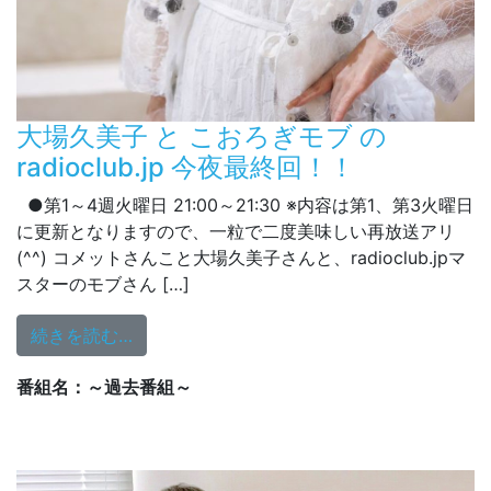
大場久美子 と こおろぎモブ の
radioclub.jp 今夜最終回！！
●第1～4週火曜日 21:00～21:30 ※内容は第1、第3火曜日
に更新となりますので、一粒で二度美味しい再放送アリ
(^^) コメットさんこと大場久美子さんと、radioclub.jpマ
スターのモブさん […]
from 大場久美子 と こおろぎモブ の radiocl
続きを読む…
番組名：～過去番組～