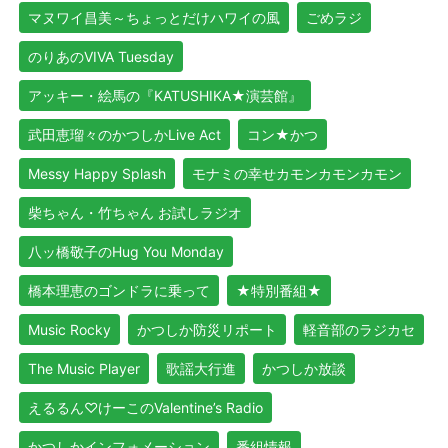
マヌワイ昌美～ちょっとだけハワイの風
ごめラジ
のりあのVIVA Tuesday
アッキー・絵馬の『KATUSHIKA★演芸館』
武田恵瑠々のかつしかLive Act
コン★かつ
Messy Happy Splash
モナミの幸せカモンカモンカモン
柴ちゃん・竹ちゃん お試しラジオ
八ッ橋敬子のHug You Monday
橋本理恵のゴンドラに乗って
★特別番組★
Music Rocky
かつしか防災リポート
軽音部のラジカセ
The Music Player
歌謡大行進
かつしか放談
えるるん♡けーこのValentine’s Radio
かつしかインフォメーション
番組情報