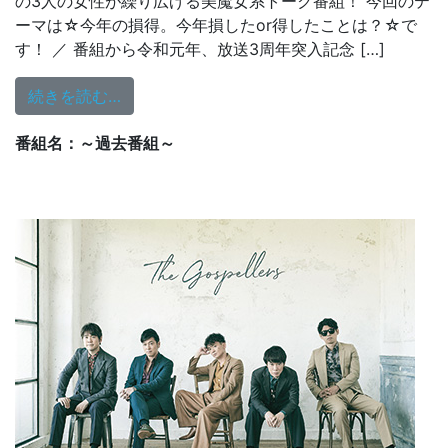
の3人の女性が繰り広げる美魔女系トーク番組！ 今回のテ
ーマは☆今年の損得。今年損したor得したことは？☆で
す！ ／ 番組から令和元年、放送3周年突入記念 […]
from 12/17（火）21:30～放送
続きを読む…
番組名：～過去番組～