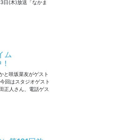
3日(木)放送「なかま
「西水元あやめ園」
タイム
中！
ゆたかと咲坂菜友がゲスト
 今回はスタジオゲスト
、沢田正人さん、電話ゲス
フルタイム 1/23（木）放送の動画配信中！