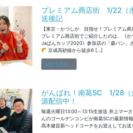
プレミアム商店街 1/22（
送後記
【東京・かつしか 目指せ！プレミアム商
プレミアム商店街でご紹介したのは、《か
Jaぱんカップ2020》参加店の「森パン
京成高砂線から徒歩6 […]
from プレミアム商店街 1
続きを読む…
がんばれ！南葛SC 1/28
源配信中！
毎週火曜日13:00～13:15生放送 井上マ
んのゴールデンコンビが南葛SCの最新情報
高木健旨新ヘッドコーチをお迎えしてお送り