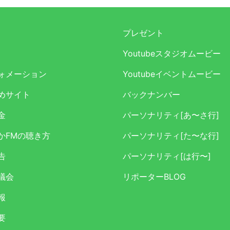
プレゼント
Youtubeスタジオムービー
ォメーション
Youtubeイベントムービー
めサイト
バックナンバー
金
パーソナリティ[あ〜さ行]
かFMの聴き方
パーソナリティ[た〜な行]
告
パーソナリティ[は行〜]
議会
リポーターBLOG
報
要