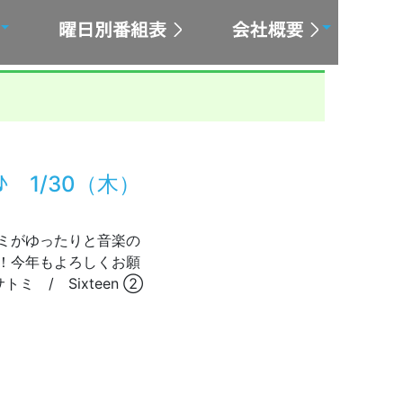
 1/30（木）
サトミがゆったりと音楽の
送！今年もよろしくお願
 / Sixteen ②
ていいな♪ 1/30（木）放送の動画配信中！