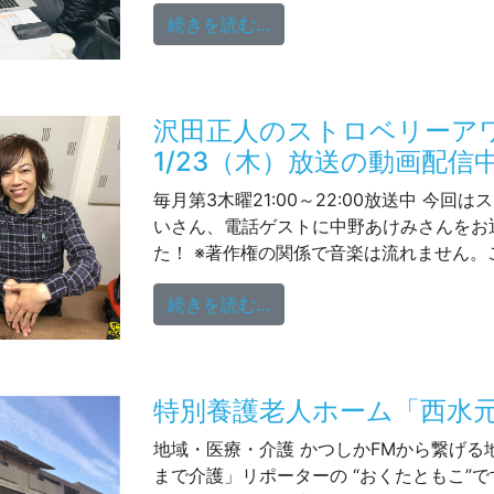
from がんばれ！南葛SC 
続きを読む…
沢田正人のストロベリー
1/23（木）放送の動画配信
毎月第3木曜21:00～22:00放送中 今回
いさん、電話ゲストに中野あけみさんをお
た！ ※著作権の関係で音楽は流れません。ご
from 沢田正人のストロベ
続きを読む…
特別養護老人ホーム「西水
地域・医療・介護 かつしかFMから繋げる
まで介護」リポーターの “おくたともこ”で