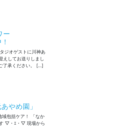
1/28（火）放送の音源配信中！
アワー
中！
はスタジオゲストに川神あ
迎えしてお送りしまし
了承ください。 […]
リーアワー 1/23（木）放送の動画配信中！
元あやめ園」
地域包括ケア！ 「なか
す ▽・ｴ・▽ 現場から