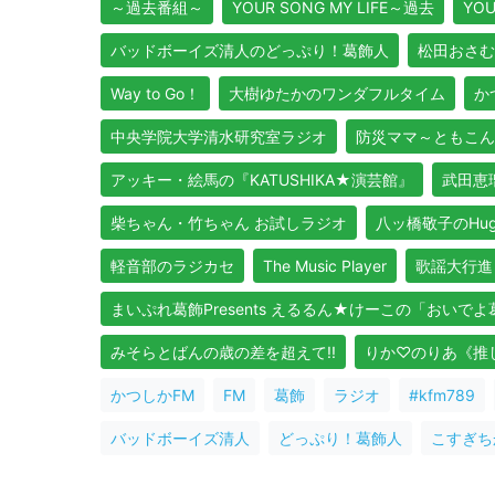
～過去番組～
YOUR SONG MY LIFE～過去
YOU
バッドボーイズ清人のどっぷり！葛飾人
松田おさむ
Way to Go！
大樹ゆたかのワンダフルタイム
か
中央学院大学清水研究室ラジオ
防災ママ～ともこん
アッキー・絵馬の『KATUSHIKA★演芸館』
武田恵瑠
柴ちゃん・竹ちゃん お試しラジオ
八ッ橋敬子のHug Y
軽音部のラジカセ
The Music Player
歌謡大行進
まいぷれ葛飾Presents えるるん★けーこの「おいで
みそらとばんの歳の差を超えて!!
りか♡のりあ《推しア
かつしかFM
FM
葛飾
ラジオ
#kfm789
バッドボーイズ清人
どっぷり！葛飾人
こすぎち