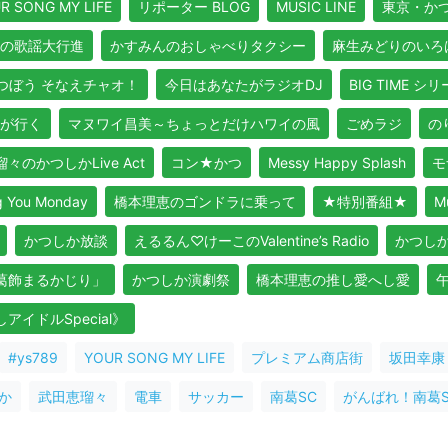
R SONG MY LIFE
リポーター BLOG
MUSIC LINE
東京・か
の歌謡大行進
かすみんのおしゃべりタクシー
麻生みどりのいろ
つぼう そなえチャオ！
今日はあなたがラジオDJ
BIG TIME シ
が行く
マヌワイ昌美～ちょっとだけハワイの風
ごめラジ
のり
々のかつしかLive Act
コン★かつ
Messy Happy Splash
モ
ou Monday
橋本理恵のゴンドラに乗って
★特別番組★
M
かつしか放談
えるるん♡けーこのValentine’s Radio
かつし
よ葛飾まるかじり」
かつしか演劇祭
橋本理恵の推し愛へし愛
イドルSpecial》
#ys789
YOUR SONG MY LIFE
プレミアム商店街
坂田幸康
か
武田恵瑠々
電車
サッカー
南葛SC
がんばれ！南葛S