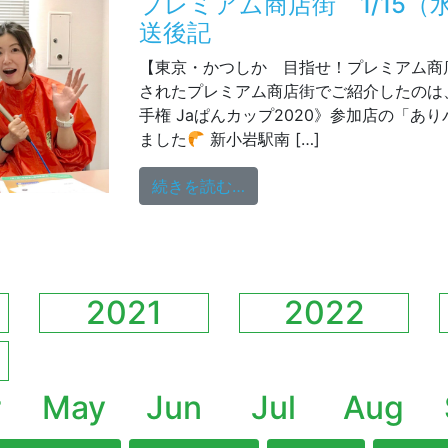
プレミアム商店街 1/15（水
送後記
【東京・かつしか 目指せ！プレミアム商店
されたプレミアム商店街でご紹介したのは
手権 Jaぱんカップ2020》参加店の「あ
ました
新小岩駅南 […]
from プレミアム商店街 1
続きを読む…
2021
2022
r
May
Jun
Jul
Aug