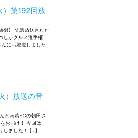
水）第192回放
店街】 先週放送された
つしかグルメ選手権
」さんにお邪魔しました
/22（水）第192回放送後記
（火）放送の音
ーさんと南葛SCの朝田さ
をお届け！ 今回は、
しました！ […]