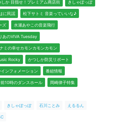
つしか 目指せ！プレミアム商店街
きしゃぽっぽ
はに民謡
松下サトミ 音楽っていいな♪
リーズ
水瀬あやこの音楽飛行
あのVIVA Tuesday
ナミの幸せカモンカモンカモン
usic Rocky
かつしか防災リポート
かインフォメーション
番組情報
午前10時のダンスホール
岡崎律子特集
きしゃぽっぽ
石川ことみ
えるるん
C