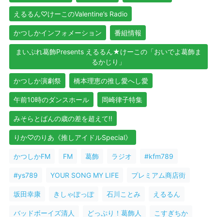
えるるん♡けーこのValentine’s Radio
かつしかインフォメーション
番組情報
まいぷれ葛飾Presents えるるん★けーこの「おいでよ葛飾ま
るかじり」
かつしか演劇祭
橋本理恵の推し愛へし愛
午前10時のダンスホール
岡崎律子特集
みそらとばんの歳の差を超えて!!
りか♡のりあ《推しアイドルSpecial》
かつしかFM
FM
葛飾
ラジオ
#kfm789
#ys789
YOUR SONG MY LIFE
プレミアム商店街
坂田幸康
きしゃぽっぽ
石川ことみ
えるるん
バッドボーイズ清人
どっぷり！葛飾人
こすぎちか