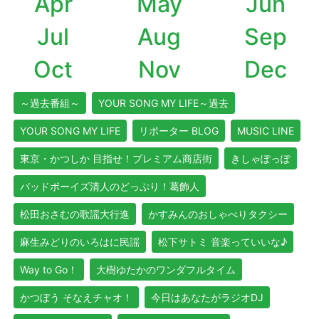
Apr
May
Jun
Jul
Aug
Sep
Oct
Nov
Dec
～過去番組～
YOUR SONG MY LIFE～過去
YOUR SONG MY LIFE
リポーター BLOG
MUSIC LINE
東京・かつしか 目指せ！プレミアム商店街
きしゃぽっぽ
バッドボーイズ清人のどっぷり！葛飾人
松田おさむの歌謡大行進
かすみんのおしゃべりタクシー
麻生みどりのいろはに民謡
松下サトミ 音楽っていいな♪
Way to Go！
大樹ゆたかのワンダフルタイム
かつぼう そなえチャオ！
今日はあなたがラジオDJ