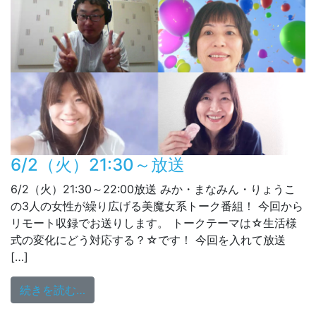
6/2（火）21:30～放送
6/2（火）21:30～22:00放送 みか・まなみん・りょうこ
の3人の女性が繰り広げる美魔女系トーク番組！ 今回から
リモート収録でお送りします。 トークテーマは☆生活様
式の変化にどう対応する？☆です！ 今回を入れて放送
[…]
from 6/2（火）21:30～放送
続きを読む…