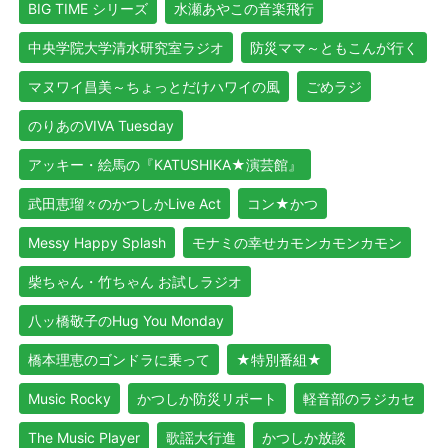
BIG TIME シリーズ
水瀬あやこの音楽飛行
中央学院大学清水研究室ラジオ
防災ママ～ともこんが行く
マヌワイ昌美～ちょっとだけハワイの風
ごめラジ
のりあのVIVA Tuesday
アッキー・絵馬の『KATUSHIKA★演芸館』
武田恵瑠々のかつしかLive Act
コン★かつ
Messy Happy Splash
モナミの幸せカモンカモンカモン
柴ちゃん・竹ちゃん お試しラジオ
八ッ橋敬子のHug You Monday
橋本理恵のゴンドラに乗って
★特別番組★
Music Rocky
かつしか防災リポート
軽音部のラジカセ
The Music Player
歌謡大行進
かつしか放談