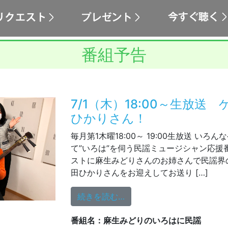
番組予告
7/1（木）18:00～生放送
ひかりさん！
毎月第1木曜18:00～ 19:00生放送 いろ
て”いろは”を伺う民謡ミュージシャン応援番
ストに麻生みどりさんのお姉さんで民謡界
田ひかりさんをお迎えしてお送り […]
from 7/1（木）18:0
続きを読む…
番組名：麻生みどりのいろはに民謡