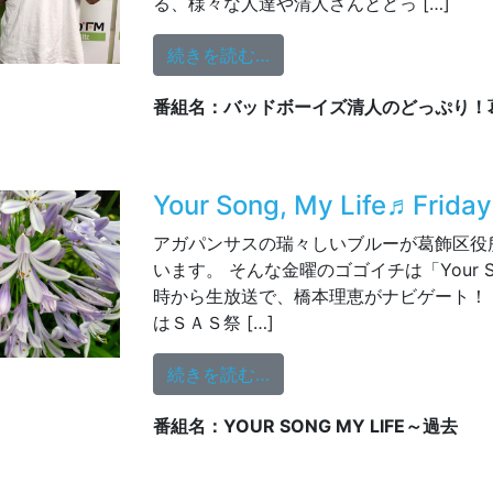
る、様々な人達や清人さんとどっ […]
from 6/29（火）ゲス
続きを読む…
番組名：バッドボーイズ清人のどっぷり！
Your Song, My Life♬Friday
アガパンサスの瑞々しいブルーが葛飾区役
います。 そんな金曜のゴゴイチは「Your Song
時から生放送で、橋本理恵がナビゲート！ 今日のR
はＳＡＳ祭 […]
from Your Song, My Life♬
続きを読む…
番組名：YOUR SONG MY LIFE～過去