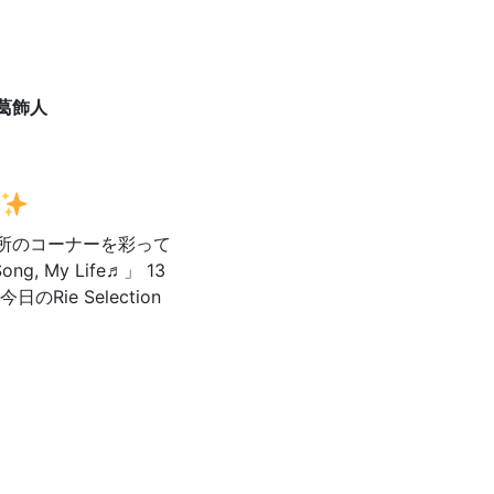
トは、コントラバス奏者の吉田美樹さん！
葛飾人
所のコーナーを彩って
, My Life♬」 13
ie Selection
Friday