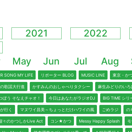
2021
2022
r
May
Jun
Jul
Aug
R SONG MY LIFE
リポーター BLOG
MUSIC LINE
東京・か
の歌謡大行進
かすみんのおしゃべりタクシー
麻生みどりのいろ
つぼう そなえチャオ！
今日はあなたがラジオDJ
BIG TIME シ
が行く
マヌワイ昌美～ちょっとだけハワイの風
ごめラジ
のり
々のかつしかLive Act
コン★かつ
Messy Happy Splash
モ