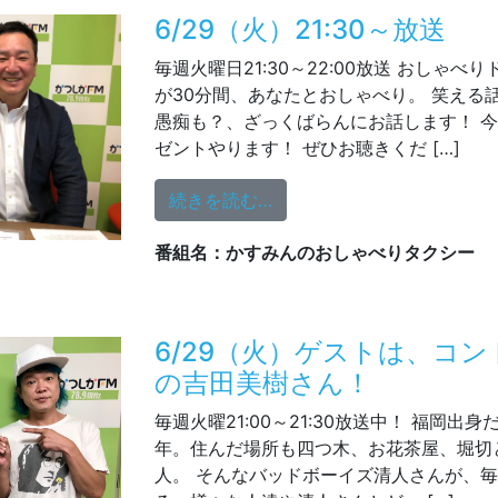
6/29（火）21:30～放送
毎週火曜日21:30～22:00放送 おしゃ
が30分間、あなたとおしゃべり。 笑える
愚痴も？、ざっくばらんにお話します！ 
ゼントやります！ ぜひお聴きくだ […]
from 6/29（火）21:30～放
続きを読む…
番組名：かすみんのおしゃべりタクシー
6/29（火）ゲストは、コ
の吉田美樹さん！
毎週火曜21:00～21:30放送中！ 福岡出
年。住んだ場所も四つ木、お花茶屋、堀切
人。 そんなバッドボーイズ清人さんが、