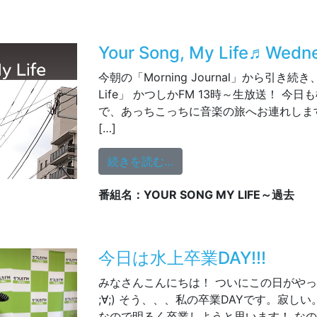
Your Song, My Life♬Wedn
今朝の「Morning Journal」から引き続き、 「
Life」 かつしかFM 13時～生放送！ 今
で、あっちこっちに音楽の旅へお連れします。 
[…]
from Your Song, My Life
続きを読む…
番組名：YOUR SONG MY LIFE～過去
今日は水上卒業DAY!!!
みなさんこんにちは！ ついにこの日がやっ
;∀;) そう、、、私の卒業DAYです。寂し
なので明るく卒業しようと思います！ な