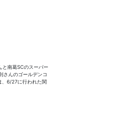
生放送
さんと南葛SCのスーパー
貴則さんのゴールデンコ
、6/27に行われた関
放送