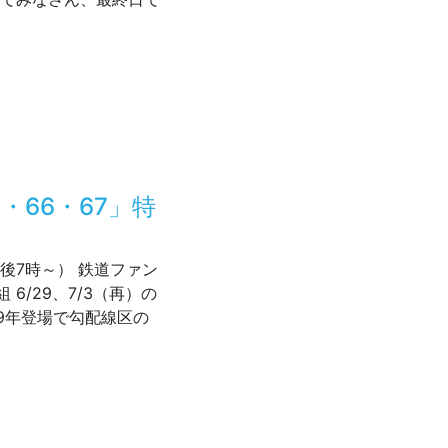
5・66・67」特
後7時～） 鉄道ファン
6/29、7/3（再）の
969年登場で勾配線区の
「キハ65・66・67」特集