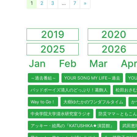
投稿ナビゲーション
1
2
3
…
7
»
2019
2020
2025
2026
Jan
Feb
Mar
Ap
～過去番組～
YOUR SONG MY LIFE～過去
YOU
バッドボーイズ清人のどっぷり！葛飾人
松田おさむ
Way to Go！
大樹ゆたかのワンダフルタイム
か
中央学院大学清水研究室ラジオ
防災ママ～ともこん
アッキー・絵馬の『KATUSHIKA★演芸館』
武田恵瑠