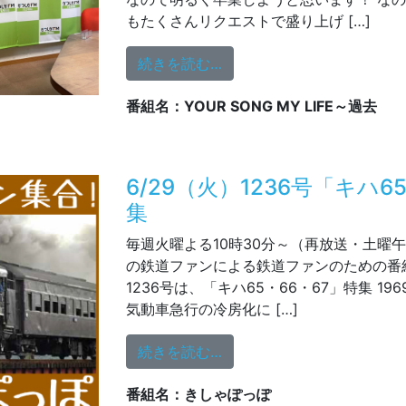
もたくさんリクエストで盛り上げ […]
from 今日は水上卒業DAY!!!
続きを読む…
番組名：YOUR SONG MY LIFE～過去
6/29（火）1236号「キハ6
集
毎週火曜よる10時30分～（再放送・土曜午
の鉄道ファンによる鉄道ファンのための番組 
1236号は、「キハ65・66・67」特集 1
気動車急行の冷房化に […]
from 6/29（火）1236号
続きを読む…
番組名：きしゃぽっぽ