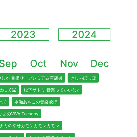
2023
2024
Sep
Oct
Nov
Dec
つしか 目指せ！プレミアム商店街
きしゃぽっぽ
はに民謡
松下サトミ 音楽っていいな♪
リーズ
水瀬あやこの音楽飛行
あのVIVA Tuesday
ナミの幸せカモンカモンカモン