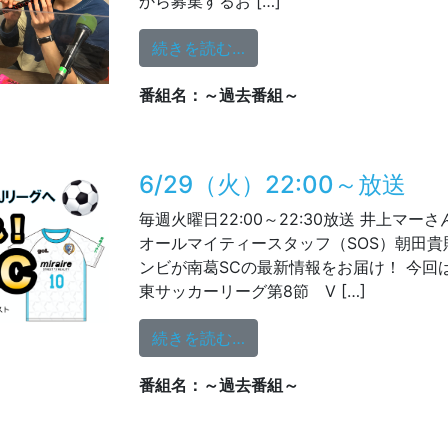
から募集するお […]
from 6/30（水）19:00～
続きを読む…
番組名：～過去番組～
6/29（火）22:00～放送
毎週火曜日22:00～22:30放送 井上マー
オールマイティースタッフ（SOS）朝田
ンビが南葛SCの最新情報をお届け！ 今回は
東サッカーリーグ第8節 V […]
from 6/29（火）22:00～
続きを読む…
番組名：～過去番組～