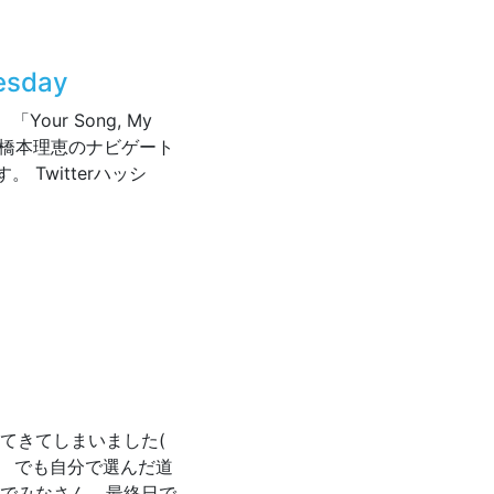
esday
Your Song, My
日も橋本理恵のナビゲート
Twitterハッシ
♬Wednesday
てきてしまいました(
い。 でも自分で選んだ道
のでみなさん、最終日で