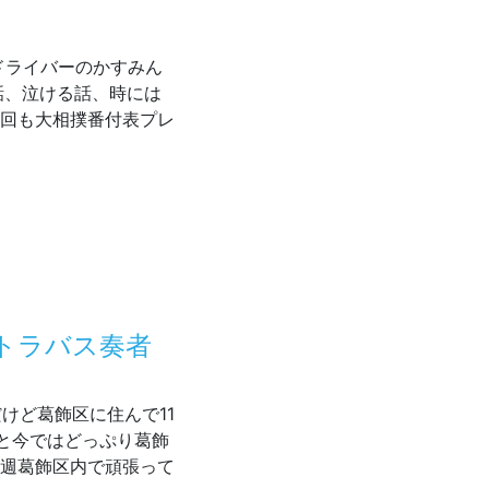
べりドライバーのかすみん
話、泣ける話、時には
今回も大相撲番付表プレ
送
ントラバス奏者
身だけど葛飾区に住んで11
と今ではどっぷり葛飾
毎週葛飾区内で頑張って