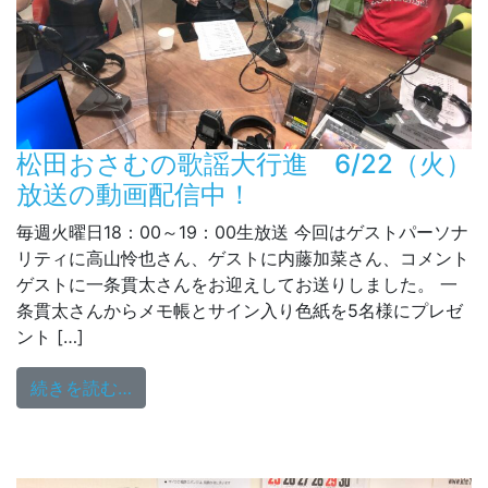
松田おさむの歌謡大行進 6/22（火）
放送の動画配信中！
毎週火曜日18：00～19：00生放送 今回はゲストパーソナ
リティに高山怜也さん、ゲストに内藤加菜さん、コメント
ゲストに一条貫太さんをお迎えしてお送りしました。 一
条貫太さんからメモ帳とサイン入り色紙を5名様にプレゼ
ント […]
from 松田おさむの歌謡大行進 6/22（火
続きを読む…