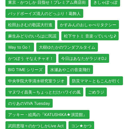
東京・かつしか 目指せ！プレミアム商店街
きしゃぽっぽ
バッドボーイズ清人のどっぷり！葛飾人
松田おさむの歌謡大行進
かすみんのおしゃべりタクシー
麻生みどりのいろはに民謡
松下サトミ 音楽っていいな♪
Way to Go！
大樹ゆたかのワンダフルタイム
かつぼう そなえチャオ！
今日はあなたがラジオDJ
BIG TIME シリーズ
水瀬あやこの音楽飛行
中央学院大学清水研究室ラジオ
防災ママ～ともこんが行く
マヌワイ昌美～ちょっとだけハワイの風
ごめラジ
のりあのVIVA Tuesday
アッキー・絵馬の『KATUSHIKA★演芸館』
武田恵瑠々のかつしかLive Act
コン★かつ