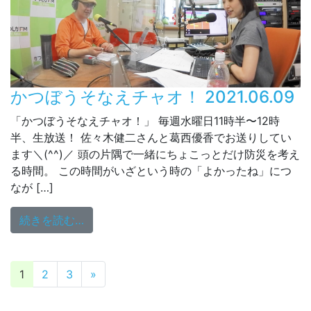
かつぼうそなえチャオ！ 2021.06.09
「かつぼうそなえチャオ！」 毎週水曜日11時半〜12時
半、生放送！ 佐々木健二さんと葛西優香でお送りしてい
ます＼(^^)／ 頭の片隅で一緒にちょこっとだけ防災を考え
る時間。 この時間がいざという時の「よかったね」につ
なが […]
from かつぼうそなえチャオ！ 2021.06.09
続きを読む…
投稿ナビゲーション
1
2
3
»