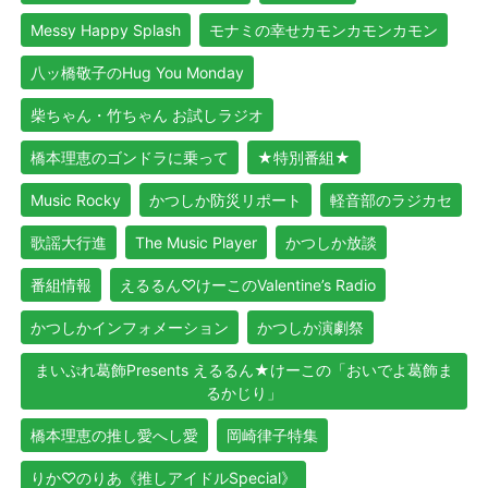
Messy Happy Splash
モナミの幸せカモンカモンカモン
八ッ橋敬子のHug You Monday
柴ちゃん・竹ちゃん お試しラジオ
橋本理恵のゴンドラに乗って
★特別番組★
Music Rocky
かつしか防災リポート
軽音部のラジカセ
歌謡大行進
The Music Player
かつしか放談
番組情報
えるるん♡けーこのValentine’s Radio
かつしかインフォメーション
かつしか演劇祭
まいぷれ葛飾Presents えるるん★けーこの「おいでよ葛飾ま
るかじり」
橋本理恵の推し愛へし愛
岡崎律子特集
りか♡のりあ《推しアイドルSpecial》