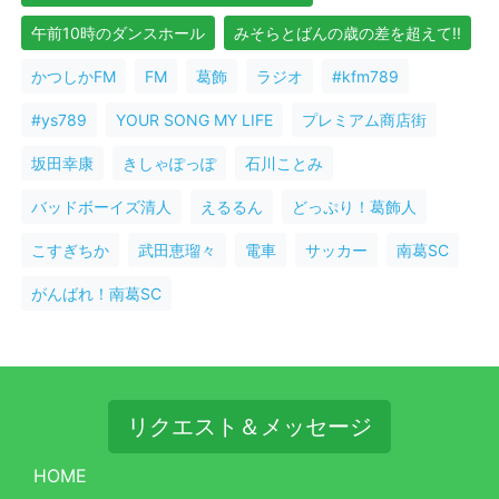
午前10時のダンスホール
みそらとばんの歳の差を超えて!!
かつしかFM
FM
葛飾
ラジオ
#kfm789
#ys789
YOUR SONG MY LIFE
プレミアム商店街
坂田幸康
きしゃぽっぽ
石川ことみ
バッドボーイズ清人
えるるん
どっぷり！葛飾人
こすぎちか
武田恵瑠々
電車
サッカー
南葛SC
がんばれ！南葛SC
リクエスト＆メッセージ
HOME