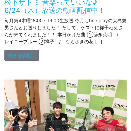
松下サトミ 音楽っていいな♪
6/24（木）放送の動画配信中！
毎月第4木曜18:00～19:00生放送 今月もfine playの大島規
男さんとお送りしました！ そして、ゲストに祥子ねえさ
んが来てくれました！！ 本日かけた曲 ①徳永英明 /
レイニーブルー ②祥子 / むらさきの花 […]
from 松下サトミ 音楽っていいな♪ 6/2
続きを読む…