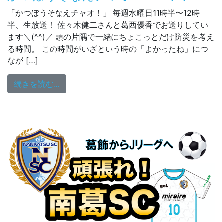
「かつぼうそなえチャオ！」 毎週水曜日11時半〜12時
半、生放送！ 佐々木健二さんと葛西優香でお送りしてい
ます＼(^^)／ 頭の片隅で一緒にちょこっとだけ防災を考え
る時間。 この時間がいざという時の「よかったね」につ
なが […]
from かつぼうそなえチャオ！2021/6/23
続きを読む…