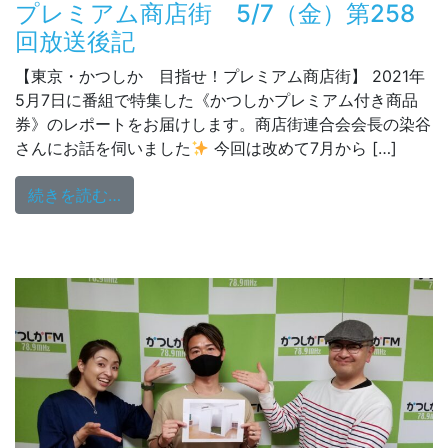
プレミアム商店街 5/7（金）第258
回放送後記
【東京・かつしか 目指せ！プレミアム商店街】 2021年
5月7日に番組で特集した《かつしかプレミアム付き商品
券》のレポートをお届けします。商店街連合会会長の染谷
さんにお話を伺いました
今回は改めて7月から […]
from プレミアム商店街 5/7（金）第258
続きを読む…