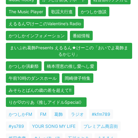
The Music Player
歌謡大行進
かつしか放談
えるるん♡けーこのValentine’s Radio
かつしかインフォメーション
番組情報
まいぷれ葛飾Presents えるるん★けーこの「おいでよ葛飾ま
るかじり」
かつしか演劇祭
橋本理恵の推し愛へし愛
午前10時のダンスホール
岡崎律子特集
みそらとばんの歳の差を超えて!!
りか♡のりあ《推しアイドルSpecial》
かつしかFM
FM
葛飾
ラジオ
#kfm789
#ys789
YOUR SONG MY LIFE
プレミアム商店街