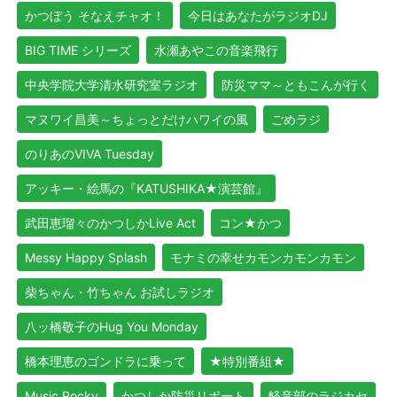
かつぼう そなえチャオ！
今日はあなたがラジオDJ
BIG TIME シリーズ
水瀬あやこの音楽飛行
中央学院大学清水研究室ラジオ
防災ママ～ともこんが行く
マヌワイ昌美～ちょっとだけハワイの風
ごめラジ
のりあのVIVA Tuesday
アッキー・絵馬の『KATUSHIKA★演芸館』
武田恵瑠々のかつしかLive Act
コン★かつ
Messy Happy Splash
モナミの幸せカモンカモンカモン
柴ちゃん・竹ちゃん お試しラジオ
八ッ橋敬子のHug You Monday
橋本理恵のゴンドラに乗って
★特別番組★
Music Rocky
かつしか防災リポート
軽音部のラジカセ