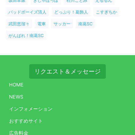
坂田幸康
きしゃぽっぽ
石川ことみ
えるるん
バッドボーイズ清人
どっぷり！葛飾人
こすぎちか
武田恵瑠々
電車
サッカー
南葛SC
がんばれ！南葛SC
リクエスト＆メッセージ
HOME
NEWS
インフォメーション
おすすめサイト
広告料金