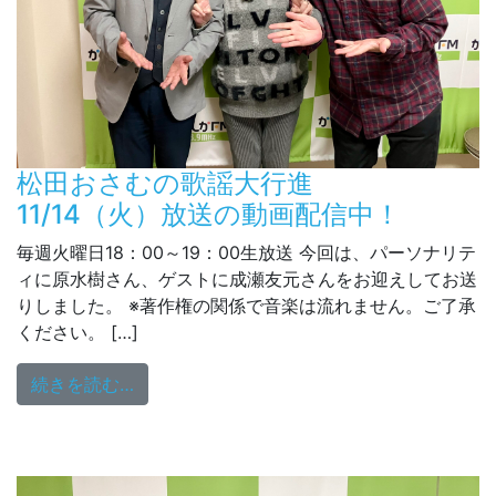
松田おさむの歌謡大行進
11/14（火）放送の動画配信中！
毎週火曜日18：00～19：00生放送 今回は、パーソナリテ
ィに原水樹さん、ゲストに成瀬友元さんをお迎えしてお送
りしました。 ※著作権の関係で音楽は流れません。ご了承
ください。 […]
from 松田おさむの歌謡大行進 11/14（火
続きを読む…