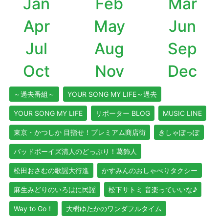
Jan
Feb
Mar
Apr
May
Jun
Jul
Aug
Sep
Oct
Nov
Dec
～過去番組～
YOUR SONG MY LIFE～過去
YOUR SONG MY LIFE
リポーター BLOG
MUSIC LINE
東京・かつしか 目指せ！プレミアム商店街
きしゃぽっぽ
バッドボーイズ清人のどっぷり！葛飾人
松田おさむの歌謡大行進
かすみんのおしゃべりタクシー
麻生みどりのいろはに民謡
松下サトミ 音楽っていいな♪
Way to Go！
大樹ゆたかのワンダフルタイム