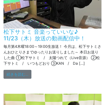
松下サトミ 音楽っていいな♪
11/23（木）放送の動画配信中！
毎月第4木曜18:00～19:00生放送！ 今月は、松下サトミさ
んおひとりさまでゆったりお送りしました～ 本日お送り
した曲 ①松下サトミ / 太陽つれて（Live音源） ②松
下サトミ / いつもどおり ③KAN / Da […]
from 松下サトミ 音楽っていいな♪ 11/2
続きを読む…