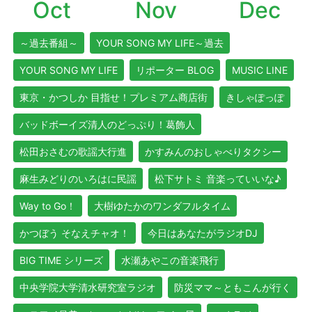
Oct
Nov
Dec
～過去番組～
YOUR SONG MY LIFE～過去
YOUR SONG MY LIFE
リポーター BLOG
MUSIC LINE
東京・かつしか 目指せ！プレミアム商店街
きしゃぽっぽ
バッドボーイズ清人のどっぷり！葛飾人
松田おさむの歌謡大行進
かすみんのおしゃべりタクシー
麻生みどりのいろはに民謡
松下サトミ 音楽っていいな♪
Way to Go！
大樹ゆたかのワンダフルタイム
かつぼう そなえチャオ！
今日はあなたがラジオDJ
BIG TIME シリーズ
水瀬あやこの音楽飛行
中央学院大学清水研究室ラジオ
防災ママ～ともこんが行く