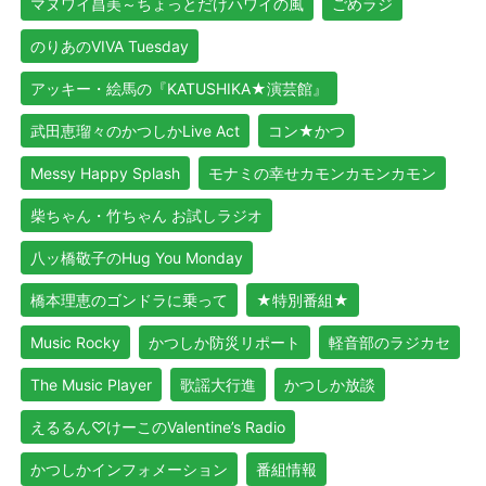
マヌワイ昌美～ちょっとだけハワイの風
ごめラジ
のりあのVIVA Tuesday
アッキー・絵馬の『KATUSHIKA★演芸館』
武田恵瑠々のかつしかLive Act
コン★かつ
Messy Happy Splash
モナミの幸せカモンカモンカモン
柴ちゃん・竹ちゃん お試しラジオ
八ッ橋敬子のHug You Monday
橋本理恵のゴンドラに乗って
★特別番組★
Music Rocky
かつしか防災リポート
軽音部のラジカセ
The Music Player
歌謡大行進
かつしか放談
えるるん♡けーこのValentine’s Radio
かつしかインフォメーション
番組情報