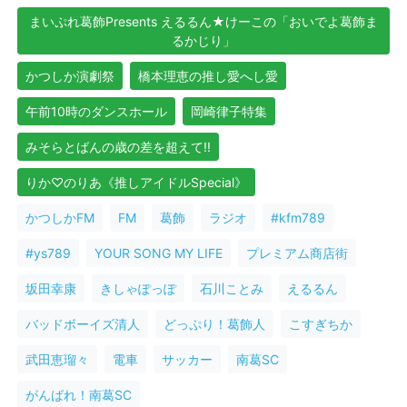
まいぷれ葛飾Presents えるるん★けーこの「おいでよ葛飾ま
るかじり」
かつしか演劇祭
橋本理恵の推し愛へし愛
午前10時のダンスホール
岡崎律子特集
みそらとばんの歳の差を超えて!!
りか♡のりあ《推しアイドルSpecial》
かつしかFM
FM
葛飾
ラジオ
#kfm789
#ys789
YOUR SONG MY LIFE
プレミアム商店街
坂田幸康
きしゃぽっぽ
石川ことみ
えるるん
バッドボーイズ清人
どっぷり！葛飾人
こすぎちか
武田恵瑠々
電車
サッカー
南葛SC
がんばれ！南葛SC