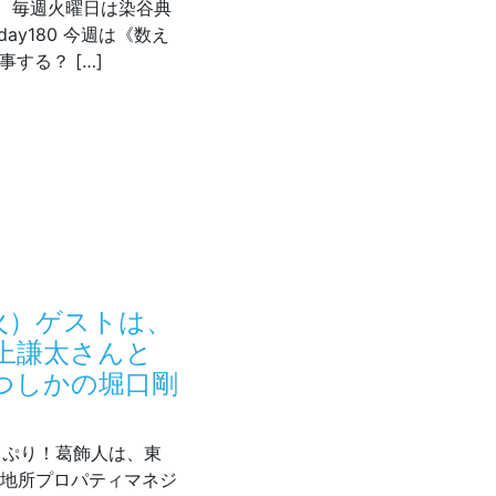
LIFE】 毎週火曜日は染谷典
ay180 今週は《数え
する？ […]
SONG MY LIFE火曜日
（火）ゲストは、
川上謙太さんと
つしかの堀口剛
どっぷり！葛飾人は、東
三菱地所プロパティマネジ