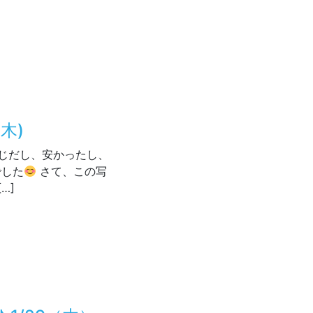
送
(木)
同じだし、安かったし、
でした
さて、この写
…]
1/29 (木)