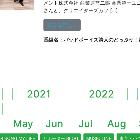
メント株式会社 商業運営二部 商業第一ユ
さんと、クリエイターズカフ […]
from どっぷり！葛飾人 
続きを読む…
番組名：バッドボーイズ清人のどっぷり！
2021
2022
r
May
Jun
Jul
Aug
R SONG MY LIFE
リポーター BLOG
MUSIC LINE
東京・か