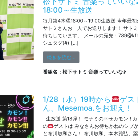
松下サトミ 音楽っていいな♪ 
18:00～生放送
毎月第4木曜18:00～19:00生放送 今年
サトミさんお一人でお送りします！ サト
待ちしています。 メールの宛先：789@kfm78
シュタグ(#) […]
from 松下サトミ 音楽ってい
続きを読む…
番組名：松下サトミ 音楽っていいな♪
1/28（水）19時から
ゲス
ん、Mesemoa.をお迎え！
生放送 第18弾！ モナミの幸せカモン ! カモン 
の
ゲストは みなさんお待ちかねのシブ
と布川敏和さん！ 布川敏和、本木雅弘、薬丸