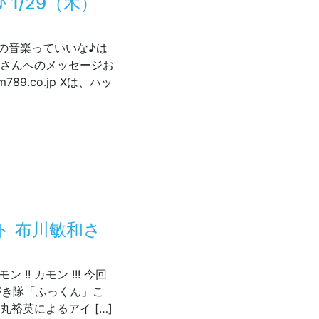
1/29（木）
最初の音楽っていいな♪は
ミさんへのメッセージお
9.co.jp Xは、ハッ
いな♪ 1/29（木）18:00～生放送
ト 布川敏和さ
!! カモン !!! 今回
がき隊「ふっくん」こ
裕英によるアイ […]