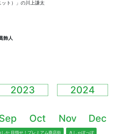
ニット）」の川上謙太
1/27（火）ゲストは、MARK IS 葛飾かなまちの川上謙太さ
葛飾人
2023
2024
Sep
Oct
Nov
Dec
つしか 目指せ！プレミアム商店街
きしゃぽっぽ