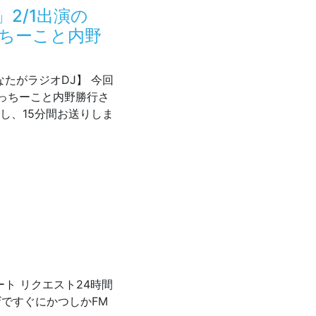
2/1出演の
っちーこと内野
はあなたがラジオDJ】 今回
っちーこと内野勝行さ
し、15分間お送りしま
ジオDJ」2/1出演の「DJ」は！？ ドクターうっちーこと内野勝
ト リクエスト24時間
ですぐにかつしかFM