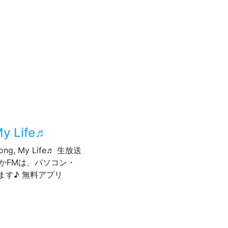
スト 布川敏和さん、Mesemoa.をお迎え！
y Life♬
, My Life♬ 生放送
しかFMは、パソコン・
す♪ 無料アプリ
ong, My Life♬