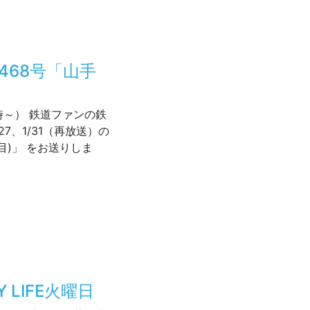
468号「山手
」
時～） 鉄道ファンの鉄
7、1/31（再放送）の
目)」 をお送りしま
（火）1468号「山手線環状運転100周年(2回目)」
MY LIFE火曜日