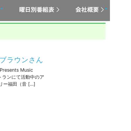
ィブラウンさん
esents Music
レストランにて活動中のア
ー福田（音 […]
★ベティブラウンさん