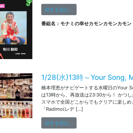
from 1/28（水）19時から
ゲ
続きを読む…
番組名：モナミの幸せカモンカモンカモン
1/28(水)13時～Your Song, M
橋本理恵がナビゲートする水曜日のYour Song
は13時から、再放送は23:30から！ かつ
スマホで全国どこからでもクリアに楽しめま
「Radimo(レデ […]
from 1/28(水)13時～Your S
続きを読む…