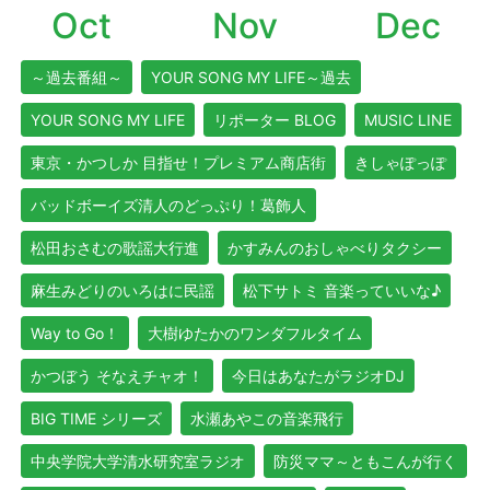
Oct
Nov
Dec
～過去番組～
YOUR SONG MY LIFE～過去
YOUR SONG MY LIFE
リポーター BLOG
MUSIC LINE
東京・かつしか 目指せ！プレミアム商店街
きしゃぽっぽ
バッドボーイズ清人のどっぷり！葛飾人
松田おさむの歌謡大行進
かすみんのおしゃべりタクシー
麻生みどりのいろはに民謡
松下サトミ 音楽っていいな♪
Way to Go！
大樹ゆたかのワンダフルタイム
かつぼう そなえチャオ！
今日はあなたがラジオDJ
BIG TIME シリーズ
水瀬あやこの音楽飛行
中央学院大学清水研究室ラジオ
防災ママ～ともこんが行く