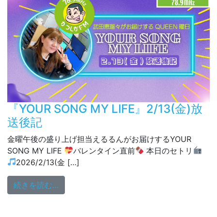
『YOUR SONG MY LIFE』2/13(金)放
送後記
金曜午後の盛り上げ担当えるるんがお届けするYOUR
SONG MY LIFE
バレンタイン直前
本日のセトリ
2026/2/13(金 […]
from 『YOUR SONG MY LIFE』2/13(金)
続きを読む…