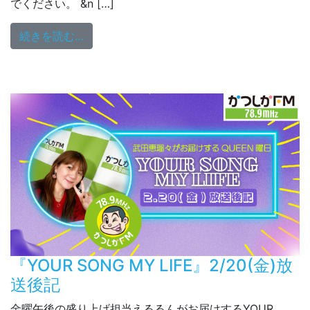
でください。 &n […]
from 火曜YOUR SONG MY LIFE 《放送曲
続きを読む…
『YOUR SONG MY LIFE』2/20(金)放
送後記
金曜午後の盛り上げ担当えるるんがお届けするYOUR