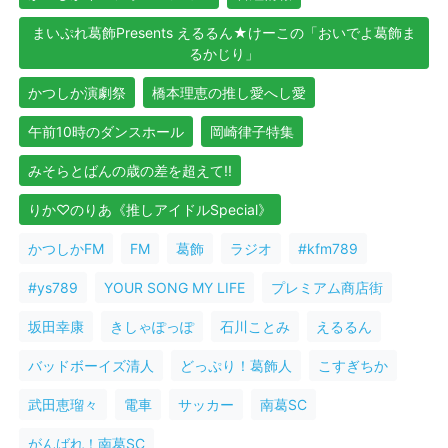
まいぷれ葛飾Presents えるるん★けーこの「おいでよ葛飾ま
るかじり」
かつしか演劇祭
橋本理恵の推し愛へし愛
午前10時のダンスホール
岡崎律子特集
みそらとばんの歳の差を超えて!!
りか♡のりあ《推しアイドルSpecial》
かつしかFM
FM
葛飾
ラジオ
#kfm789
#ys789
YOUR SONG MY LIFE
プレミアム商店街
坂田幸康
きしゃぽっぽ
石川ことみ
えるるん
バッドボーイズ清人
どっぷり！葛飾人
こすぎちか
武田恵瑠々
電車
サッカー
南葛SC
がんばれ！南葛SC