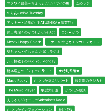
マヌワイ昌美～ちょっとだけハワイの風
ごめラジ
のりあのVIVA Tuesday
アッキー・絵馬の『KATUSHIKA★演芸館』
武田恵瑠々のかつしかLive Act
コン★かつ
Messy Happy Splash
モナミの幸せカモンカモンカモン
柴ちゃん・竹ちゃん お試しラジオ
八ッ橋敬子のHug You Monday
橋本理恵のゴンドラに乗って
★特別番組★
Music Rocky
かつしか防災リポート
軽音部のラジカセ
The Music Player
歌謡大行進
かつしか放談
えるるん♡けーこのValentine’s Radio
かつしかインフォメーション
番組情報