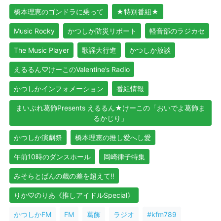
橋本理恵のゴンドラに乗って
★特別番組★
Music Rocky
かつしか防災リポート
軽音部のラジカセ
The Music Player
歌謡大行進
かつしか放談
えるるん♡けーこのValentine’s Radio
かつしかインフォメーション
番組情報
まいぷれ葛飾Presents えるるん★けーこの「おいでよ葛飾ま
るかじり」
かつしか演劇祭
橋本理恵の推し愛へし愛
午前10時のダンスホール
岡崎律子特集
みそらとばんの歳の差を超えて!!
りか♡のりあ《推しアイドルSpecial》
かつしかFM
FM
葛飾
ラジオ
#kfm789