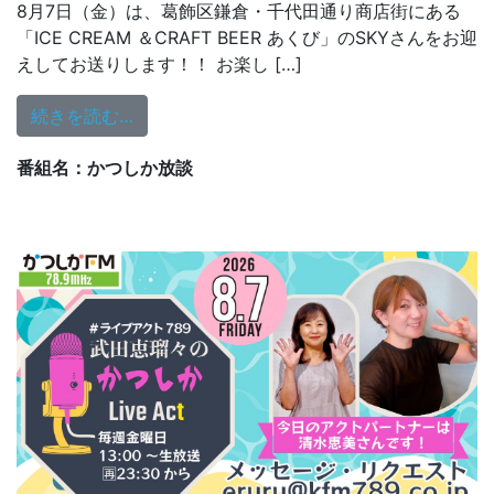
8月7日（金）は、葛飾区鎌倉・千代田通り商店街にある
「ICE CREAM ＆CRAFT BEER あくび」のSKYさんをお迎
えしてお送りします！！ お楽し […]
from かつしか放談 8/7、8/21（金）21:3
続きを読む…
番組名：かつしか放談