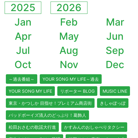
2025
2026
Jan
Feb
Mar
Apr
May
Jun
Jul
Aug
Sep
Oct
Nov
Dec
～過去番組～
YOUR SONG MY LIFE～過去
YOUR SONG MY LIFE
リポーター BLOG
MUSIC LINE
東京・かつしか 目指せ！プレミアム商店街
きしゃぽっぽ
バッドボーイズ清人のどっぷり！葛飾人
松田おさむの歌謡大行進
かすみんのおしゃべりタクシー