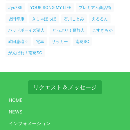
#ys789
YOUR SONG MY LIFE
プレミアム商店街
坂田幸康
きしゃぽっぽ
石川ことみ
えるるん
バッドボーイズ清人
どっぷり！葛飾人
こすぎちか
武田恵瑠々
電車
サッカー
南葛SC
がんばれ！南葛SC
リクエスト＆メッセージ
HOME
NEWS
インフォメーション