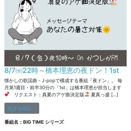
8/7㈮22時～橋本理恵の夜ドン！1st
懐かしの歌謡曲・J-popで構成する番組「夜ドン」。 毎
月第1週目・前半30分の「1st」は橋本理恵が担当します
リクエスト：真夏のアゲ曲決定版
夏真っ盛 […]
from 8/7㈮22時～橋本理恵の夜ドン！1st
続きを読む…
番組名：BIG TIME シリーズ