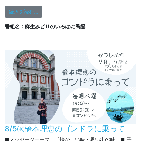
from いろはに民謡 8/6（木）18:0
続きを読む…
番組名：麻生みどりのいろはに民謡
8/5㈬橋本理恵のゴンドラに乗って
■メッセージテーマ 「懐かしい味・思い出の味」■ 子