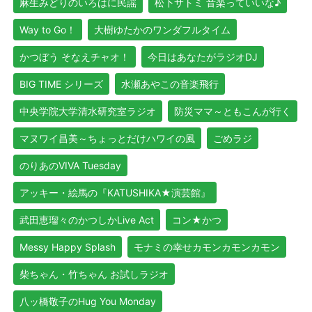
麻生みどりのいろはに民謡
松下サトミ 音楽っていいな♪
Way to Go！
大樹ゆたかのワンダフルタイム
かつぼう そなえチャオ！
今日はあなたがラジオDJ
BIG TIME シリーズ
水瀬あやこの音楽飛行
中央学院大学清水研究室ラジオ
防災ママ～ともこんが行く
マヌワイ昌美～ちょっとだけハワイの風
ごめラジ
のりあのVIVA Tuesday
アッキー・絵馬の『KATUSHIKA★演芸館』
武田恵瑠々のかつしかLive Act
コン★かつ
Messy Happy Splash
モナミの幸せカモンカモンカモン
柴ちゃん・竹ちゃん お試しラジオ
八ッ橋敬子のHug You Monday