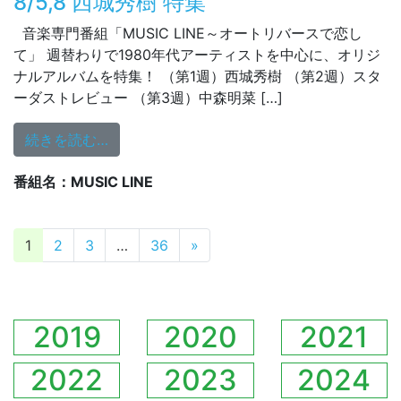
8/5,8 西城秀樹 特集
音楽専門番組「MUSIC LINE～オートリバースで恋し
て」 週替わりで1980年代アーティストを中心に、オリジ
ナルアルバムを特集！ （第1週）西城秀樹 （第2週）スタ
ーダストレビュー （第3週）中森明菜 […]
from 8/5,8 西城秀樹 特集
続きを読む…
番組名：MUSIC LINE
投稿ナビゲーション
1
2
3
…
36
»
2019
2020
2021
2022
2023
2024