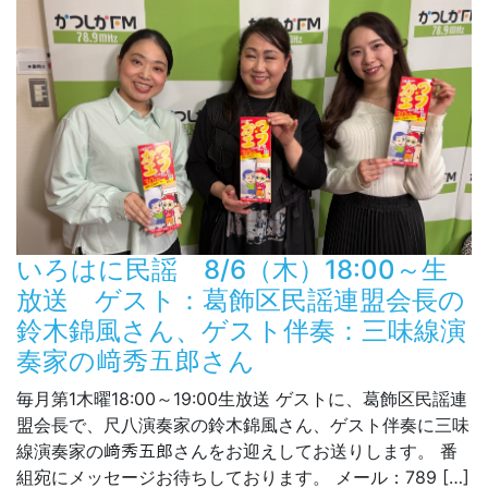
いろはに民謡 8/6（木）18:00～生
放送 ゲスト：葛飾区民謡連盟会長の
鈴木錦風さん、ゲスト伴奏：三味線演
奏家の﨑秀五郎さん
毎月第1木曜18:00～19:00生放送 ゲストに、葛飾区民謡連
盟会長で、尺八演奏家の鈴木錦風さん、ゲスト伴奏に三味
線演奏家の﨑秀五郎さんをお迎えしてお送りします。 番
組宛にメッセージお待ちしております。 メール：789 […]