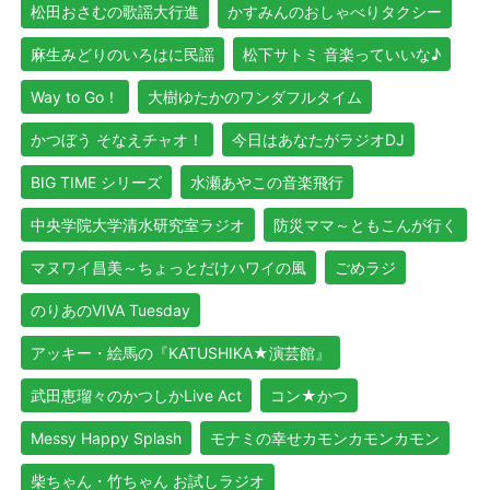
松田おさむの歌謡大行進
かすみんのおしゃべりタクシー
麻生みどりのいろはに民謡
松下サトミ 音楽っていいな♪
Way to Go！
大樹ゆたかのワンダフルタイム
かつぼう そなえチャオ！
今日はあなたがラジオDJ
BIG TIME シリーズ
水瀬あやこの音楽飛行
中央学院大学清水研究室ラジオ
防災ママ～ともこんが行く
マヌワイ昌美～ちょっとだけハワイの風
ごめラジ
のりあのVIVA Tuesday
アッキー・絵馬の『KATUSHIKA★演芸館』
武田恵瑠々のかつしかLive Act
コン★かつ
Messy Happy Splash
モナミの幸せカモンカモンカモン
柴ちゃん・竹ちゃん お試しラジオ