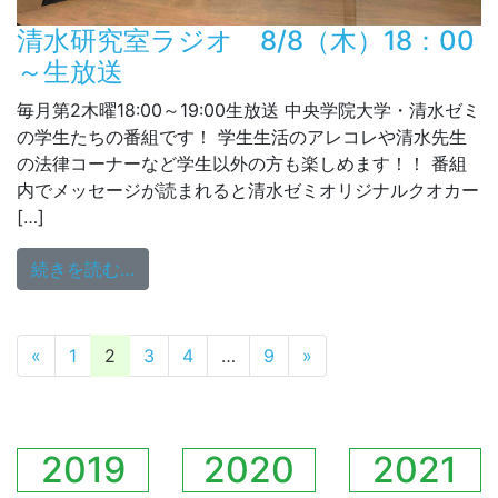
清水研究室ラジオ 8/8（木）18：00
～生放送
毎月第2木曜18:00～19:00生放送 中央学院大学・清水ゼミ
の学生たちの番組です！ 学生生活のアレコレや清水先生
の法律コーナーなど学生以外の方も楽しめます！！ 番組
内でメッセージが読まれると清水ゼミオリジナルクオカー
[…]
from 清水研究室ラジオ 8/8（木）18：00
続きを読む…
投稿ナビゲーション
«
1
2
3
4
…
9
»
2019
2020
2021