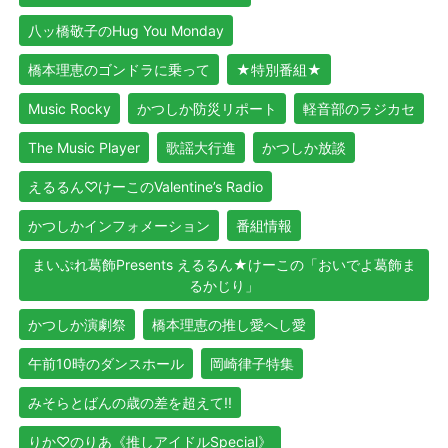
八ッ橋敬子のHug You Monday
橋本理恵のゴンドラに乗って
★特別番組★
Music Rocky
かつしか防災リポート
軽音部のラジカセ
The Music Player
歌謡大行進
かつしか放談
えるるん♡けーこのValentine’s Radio
かつしかインフォメーション
番組情報
まいぷれ葛飾Presents えるるん★けーこの「おいでよ葛飾ま
るかじり」
かつしか演劇祭
橋本理恵の推し愛へし愛
午前10時のダンスホール
岡崎律子特集
みそらとばんの歳の差を超えて!!
りか♡のりあ《推しアイドルSpecial》