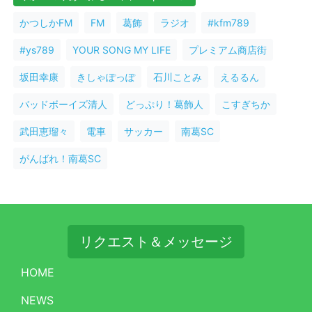
かつしかFM
FM
葛飾
ラジオ
#kfm789
#ys789
YOUR SONG MY LIFE
プレミアム商店街
坂田幸康
きしゃぽっぽ
石川ことみ
えるるん
バッドボーイズ清人
どっぷり！葛飾人
こすぎちか
武田恵瑠々
電車
サッカー
南葛SC
がんばれ！南葛SC
リクエスト＆メッセージ
HOME
NEWS