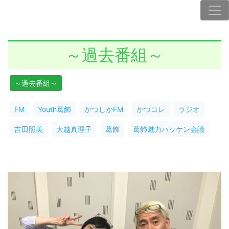
～過去番組～
～過去番組～
FM
Youth葛飾
かつしかFM
かつコレ
ラジオ
吉田照美
大越真理子
葛飾
葛飾魅力ハッケン会議