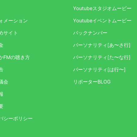
Youtubeスタジオムービー
ォメーション
Youtubeイベントムービー
めサイト
バックナンバー
金
パーソナリティ[あ〜さ行]
かFMの聴き方
パーソナリティ[た〜な行]
告
パーソナリティ[は行〜]
議会
リポーターBLOG
報
要
バシーポリシー