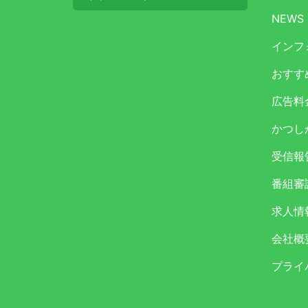
NEWS
インフ
おすす
広告料
かつし
受信報
番組審
求人情
会社概
プライ