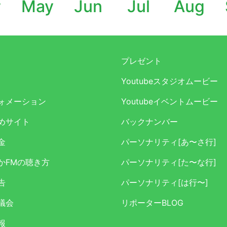
r
May
Jun
Jul
Aug
プレゼント
Youtubeスタジオムービー
ォメーション
Youtubeイベントムービー
めサイト
バックナンバー
金
パーソナリティ[あ〜さ行]
かFMの聴き方
パーソナリティ[た〜な行]
告
パーソナリティ[は行〜]
議会
リポーターBLOG
報