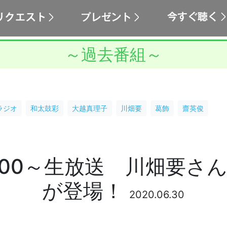
～過去番組～
ラジオ
和太鼓彩
大越真理子
川畑要
葛飾
齋英俊
2:00～生放送 川畑要
が登場！
2020.06.30