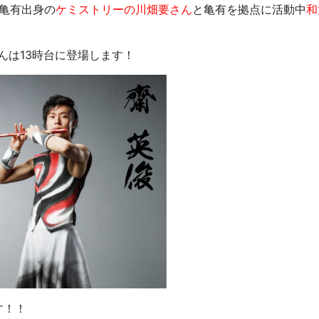
、亀有出身の
ケミストリーの川畑要さん
と亀有を拠点に活動中
和
んは13時台に登場します！
す！！