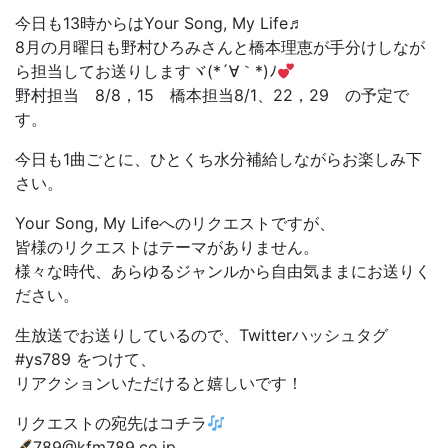
今日も13時からはYour Song, My Life♬
8月の月曜日も野村ひろみさんと橋本理恵が手分けしなが
ら担当してお送りしますヾ(*´∀｀*)ﾉ
野村担当 8/8，15 橋本担当8/1、22，29 の予定で
す。
今日も1曲ごとに、ひとくち水分補給しながらお楽しみ下
さい。
Your Song, My Lifeへのリクエストですが、
皆様のリクエストはテーマがありません。
様々な時代、あらゆるジャンルから自由気ままにお送りく
ださい。
生放送でお送りしているので、Twitterハッシュタグ
#ys789 をつけて、
リアクションいただけると嬉しいです！
リクエストの宛先はコチラ
789@kfm789.co.jp