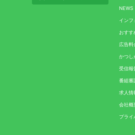
NEWS
インフ
おすす
広告料
かつし
受信報
番組審
求人情
会社概
プライ