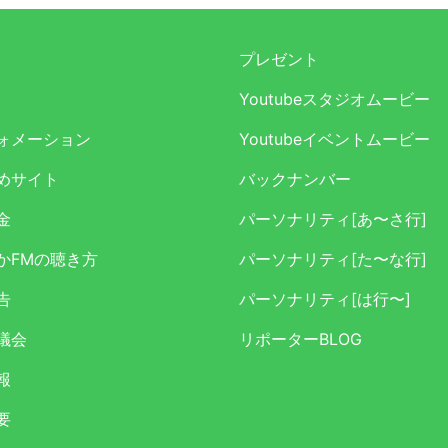
プレゼント
Youtubeスタジオムービー
ォメーション
Youtubeイベントムービー
めサイト
バックナンバー
金
パーソナリティ[あ〜さ行]
かFMの聴き方
パーソナリティ[た〜な行]
告
パーソナリティ[は行〜]
議会
リポーターBLOG
報
要