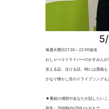
5
毎週火曜日21:30～22:00放送
おしゃべりドライバーのかすみんが
笑える話、泣ける話、時には愚痴も
かなり懐かし目のドライブソングも
★番組の感想やあなたが話したいこ
宛先：789@kfm789.co.jpまで