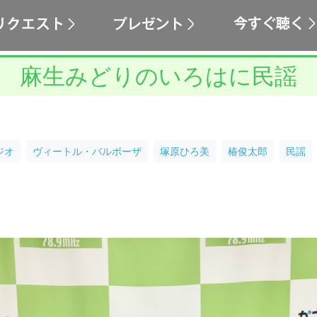
麻生みどりのいろはに民謡
ジオ
ヴィートル・バルボーザ
塚原ひろ美
椿俊太郎
民謡