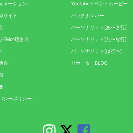
ォメーション
Youtubeイベントムービー
めサイト
バックナンバー
金
パーソナリティ[あ〜さ行]
かFMの聴き方
パーソナリティ[た〜な行]
告
パーソナリティ[は行〜]
議会
リポーターBLOG
報
要
バシーポリシー