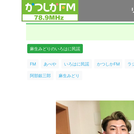
麻生みどりのいろはに民謡
FM
あべや
いろはに民謡
かつしかFM
ラ
阿部銀三郎
麻生みどり