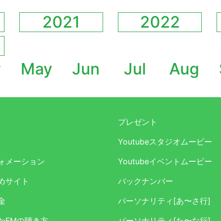
2021
2022
r
May
Jun
Jul
Aug
プレゼント
Youtubeスタジオムービー
ォメーション
Youtubeイベントムービー
めサイト
バックナンバー
金
パーソナリティ[あ〜さ行]
かFMの聴き方
パーソナリティ[た〜な行]