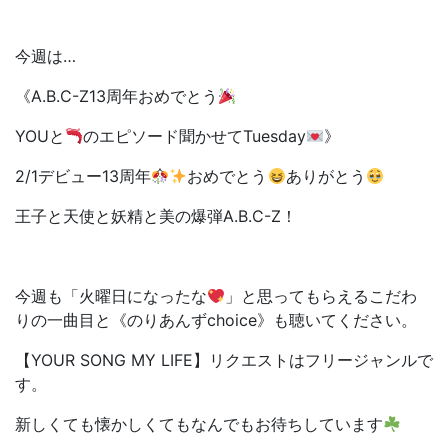
今週は…
《A.B.C-Z13周年おめでとう
YOUと
のエピソード聞かせてTuesday
》
2/1デビュー13周年
おめでとう
ありがとう
王子と天使と妖精と美の爆弾A.B.C-Z！
今週も「火曜日になったな
」と思ってもらえるこだわ
りの一曲目と《のりあんずchoice》も聴いてください。
【YOUR SONG MY LIFE】リクエストはフリージャンルで
す。
新しくても懐かしくてもなんでもお待ちしています