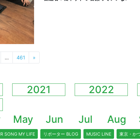
…
461
»
2021
2022
r
May
Jun
Jul
Aug
R SONG MY LIFE
リポーター BLOG
MUSIC LINE
東京・か