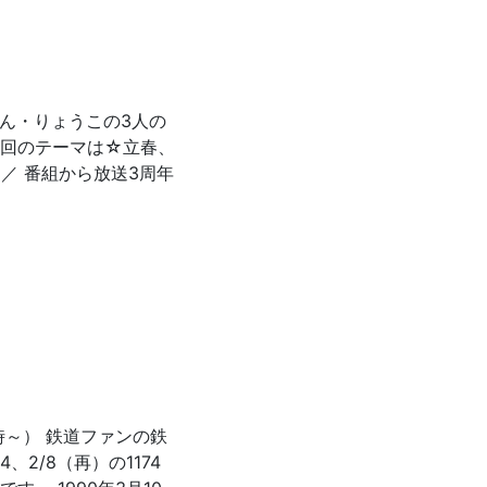
なみん・りょうこの3人の
今回のテーマは☆立春、
／ 番組から放送3周年
時～） 鉄道ファンの鉄
、2/8（再）の1174