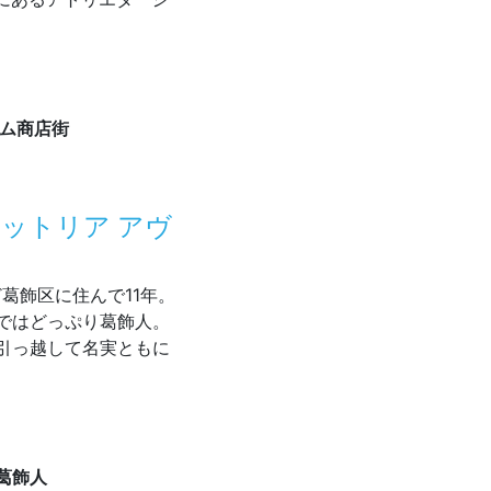
アム商店街
ラットリア アヴ
けど葛飾区に住んで11年。
ではどっぷり葛飾人。
引っ越して名実ともに
トは、トラットリア アヴェーレの阿部さん
葛飾人