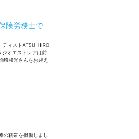
会保険労務士で
ティストATSU-HIRO
のラジオエストレアは前
岡崎和光さんをお迎え
は、社会保険労務士で映画俳優の岡崎さんPart.2
膝の靭帯を損傷しまし