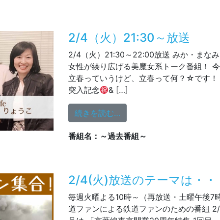
2/4（火）21:30～放送
2/4（火）21:30～22:00放送 みか・ま
女性が繰り広げる美魔女系トーク番組！ 
立春っていうけど、立春って何？☆です！ 
突入記念
& […]
from 2/4（火）21:30～放送
続きを読む…
番組名：～過去番組～
2/4(火)放送のテーマは・・
毎週火曜よる10時～（再放送・土曜午後7
道ファンによる鉄道ファンのための番組 2/4