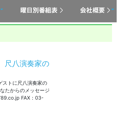
は、尺八演奏家の
6は、ゲストに尺八演奏家の
あなたからのメッセージ
co.jp FAX：03-
0～ゲストは、尺八演奏家の佃康史さん