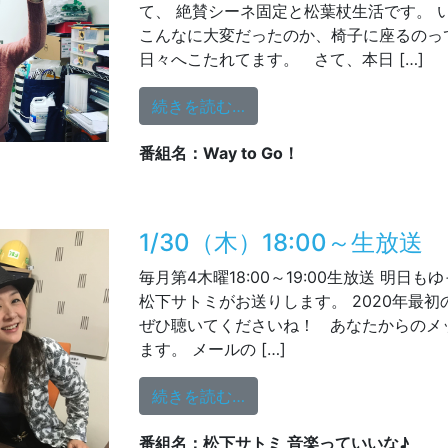
て、 絶賛シーネ固定と松葉杖生活です。 
こんなに大変だったのか、椅子に座るのっ
日々へこたれてます。 さて、本日 […]
from Way to Go! 1/31 テ
続きを読む…
番組名：Way to Go！
1/30（木）18:00～生放送
毎月第4木曜18:00～19:00生放送 明日
松下サトミがお送りします。 2020年最
ぜひ聴いてくださいね！ あなたからのメ
ます。 メールの […]
from 1/30（木）18:00～
続きを読む…
番組名：松下サトミ 音楽っていいな♪