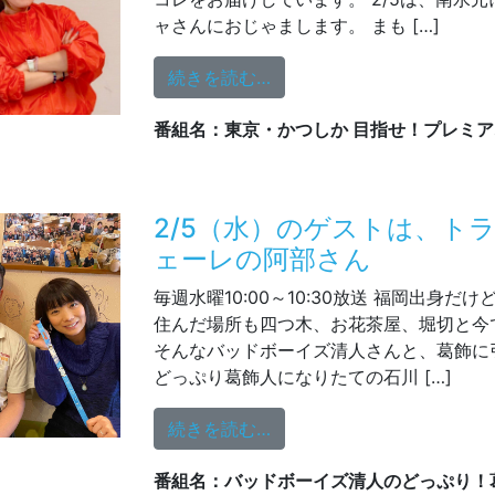
ャさんにおじゃまします。 まも […]
from 2/5（水）は水元へ！
続きを読む…
番組名：東京・かつしか 目指せ！プレミ
2/5（水）のゲストは、ト
ェーレの阿部さん
毎週水曜10:00～10:30放送 福岡出身だ
住んだ場所も四つ木、お花茶屋、堀切と今
そんなバッドボーイズ清人さんと、葛飾に
どっぷり葛飾人になりたての石川 […]
from 2/5（水）のゲス
続きを読む…
番組名：バッドボーイズ清人のどっぷり！