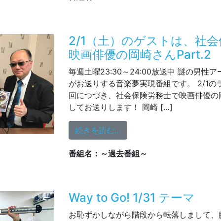
2/1（土）のゲストは、社
映画俳優の岡崎さんPart.2
毎週土曜23:30～24:00放送中 謎の男性アー
がお送りする音楽夢実現番組です。 2/1
回につづき、社会保険労務士で映画俳優の
してお送りします！ 岡崎 […]
from 2/1（土）のゲスト
続きを読む…
番組名：～過去番組～
Way to Go! 1/31 テーマ
お恥ずかしながら階段から転落しまして、