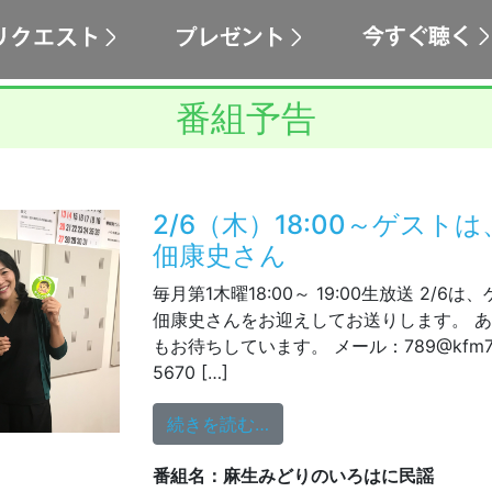
番組予告
2/6（木）18:00～ゲスト
佃康史さん
毎月第1木曜18:00～ 19:00生放送 2/
佃康史さんをお迎えしてお送りします。 
もお待ちしています。 メール：789@kfm789.
5670 […]
from 2/6（木）18:0
続きを読む…
番組名：麻生みどりのいろはに民謡