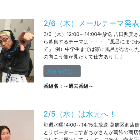
2/6（木）メールテーマ発表
2/6（木）12:00～14:00生放送 吉田照
ら募集するテーマは・・・ 「風呂にまつ
て」 例）中学生までは家に風呂がなかっ
の向こう側が見たくて仕方あり […]
from 2/6（木）メールテ
続きを読む…
番組名：～過去番組～
2/5（水）は水元へ！
毎週水曜14:00～14:15生放送 葛飾区商
とリポーターこすぎちかさんが葛飾の商店
コレをお届けしています。 2/5は、南水