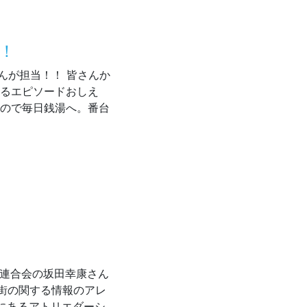
！
美さんが担当！！ 皆さんか
わるエピソードおしえ
たので毎日銭湯へ。番台
ーマ発表！
店街連合会の坂田幸康さん
街の関する情報のアレ
元にあるアトリエダーシ