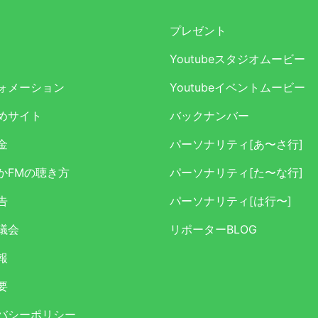
プレゼント
Youtubeスタジオムービー
ォメーション
Youtubeイベントムービー
めサイト
バックナンバー
金
パーソナリティ[あ〜さ行]
かFMの聴き方
パーソナリティ[た〜な行]
告
パーソナリティ[は行〜]
議会
リポーターBLOG
報
要
バシーポリシー