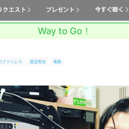
Way to Go！
のファミレス
渡辺美佳
葛飾