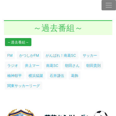
～過去番組～
～過去番組～
FM
かつしかFM
がんばれ！南葛SC
サッカー
ラジオ
井上マー
南葛SC
朝田さん
朝田貴則
楠神順平
横浜猛蹴
石井謙伍
葛飾
関東サッカーリーグ