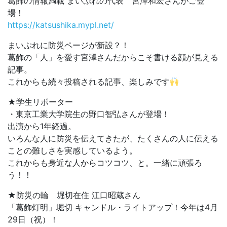
葛飾の情報満載 まいぷれの代表 宮澤和宏さんがご登
場！
https://katsushika.mypl.net/
まいぷれに防災ページが新設？！
葛飾の「人」を愛す宮澤さんだからこそ書ける顔が見える
記事。
これからも続々投稿される記事、楽しみです
★学生リポーター
・東京工業大学院生の野口智弘さんが登場！
出演から1年経過。
いろんな人に防災を伝えてきたが、たくさんの人に伝える
ことの難しさを実感しているよう。
これからも身近な人からコツコツ、と。一緒に頑張ろ
う！！
★防災の輪 堀切在住 江口昭蔵さん
「葛飾灯明」堀切 キャンドル・ライトアップ！今年は4月
29日（祝）！