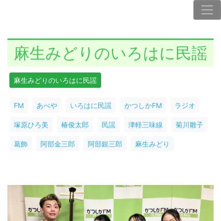
麻生みどりのいろはに民謡
麻生みどりのいろはに民謡
FM
あべや
いろはに民謡
かつしかFM
ラジオ
塚原ひろ美
椿俊太郎
民謡
津軽三味線
菊川雛子
葛飾
阿部金三郎
阿部銀三郎
麻生みどり