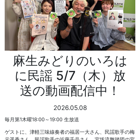
麻生みどりのいろは
に民謡 5/7（木）放
送の動画配信中！
2026.05.08
毎月第1木曜18:00～19:00 生放送
ゲストに、津軽三味線奏者の福居一大さん、民謡歌手の梅
元遥香さん、民謡歌手の近藤千晶さん、宮坂流舞踏団の宮