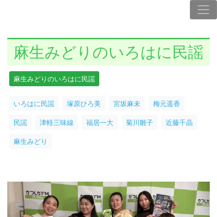
麻生みどりのいろはに民謡
麻生みどりのいろはに民謡
いろはに民謡
塚原ひろ美
宮坂麻未
梅元遥香
民謡
津軽三味線
福居一大
菊川雛子
近藤千晶
麻生みどり