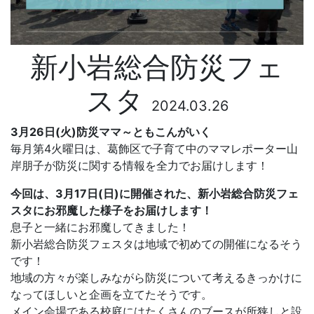
新小岩総合防災フェ
スタ
2024.03.26
3
月26
日(火)防災ママ～ともこんがいく
毎月第4火曜日は、葛飾区で子育て中のママレポーター山
岸朋子が防災に関する情報を全力でお届けします！
今回は、3月17日(日)に開催された、新小岩総合防災フェ
スタにお邪魔した様子をお届けします！
息子と一緒にお邪魔してきました！
新小岩総合防災フェスタは地域で初めての開催になるそう
です！
地域の方々が楽しみながら防災について考えるきっかけに
なってほしいと企画を立てたそうです。
メイン会場である校庭にはたくさんのブースが所狭しと設