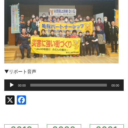
▼リポート音声
音
00:00
00:00
声
プ
X
Facebook
レ
ー
ヤ
ー