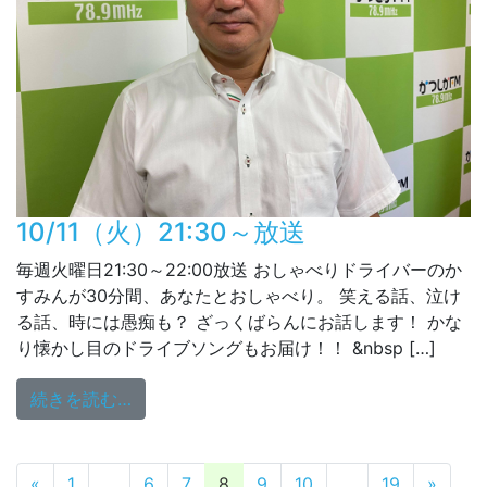
10/11（火）21:30～放送
毎週火曜日21:30～22:00放送 おしゃべりドライバーのか
すみんが30分間、あなたとおしゃべり。 笑える話、泣け
る話、時には愚痴も？ ざっくばらんにお話します！ かな
り懐かし目のドライブソングもお届け！！ &nbsp […]
from 10/11（火）21:30～放送
続きを読む…
投稿ナビゲーション
«
1
…
6
7
8
9
10
…
19
»