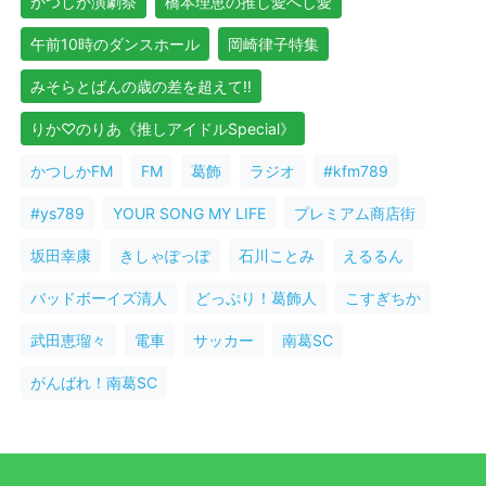
かつしか演劇祭
橋本理恵の推し愛へし愛
午前10時のダンスホール
岡崎律子特集
みそらとばんの歳の差を超えて!!
りか♡のりあ《推しアイドルSpecial》
かつしかFM
FM
葛飾
ラジオ
#kfm789
#ys789
YOUR SONG MY LIFE
プレミアム商店街
坂田幸康
きしゃぽっぽ
石川ことみ
えるるん
バッドボーイズ清人
どっぷり！葛飾人
こすぎちか
武田恵瑠々
電車
サッカー
南葛SC
がんばれ！南葛SC