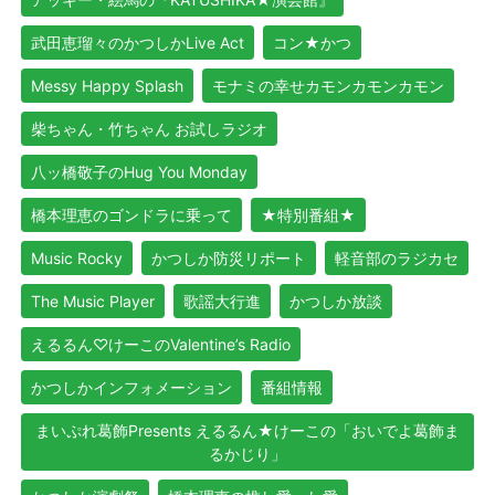
武田恵瑠々のかつしかLive Act
コン★かつ
Messy Happy Splash
モナミの幸せカモンカモンカモン
柴ちゃん・竹ちゃん お試しラジオ
八ッ橋敬子のHug You Monday
橋本理恵のゴンドラに乗って
★特別番組★
Music Rocky
かつしか防災リポート
軽音部のラジカセ
The Music Player
歌謡大行進
かつしか放談
えるるん♡けーこのValentine’s Radio
かつしかインフォメーション
番組情報
まいぷれ葛飾Presents えるるん★けーこの「おいでよ葛飾ま
るかじり」