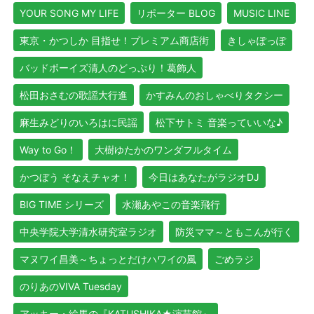
YOUR SONG MY LIFE
リポーター BLOG
MUSIC LINE
東京・かつしか 目指せ！プレミアム商店街
きしゃぽっぽ
バッドボーイズ清人のどっぷり！葛飾人
松田おさむの歌謡大行進
かすみんのおしゃべりタクシー
麻生みどりのいろはに民謡
松下サトミ 音楽っていいな♪
Way to Go！
大樹ゆたかのワンダフルタイム
かつぼう そなえチャオ！
今日はあなたがラジオDJ
BIG TIME シリーズ
水瀬あやこの音楽飛行
中央学院大学清水研究室ラジオ
防災ママ～ともこんが行く
マヌワイ昌美～ちょっとだけハワイの風
ごめラジ
のりあのVIVA Tuesday
アッキー・絵馬の『KATUSHIKA★演芸館』