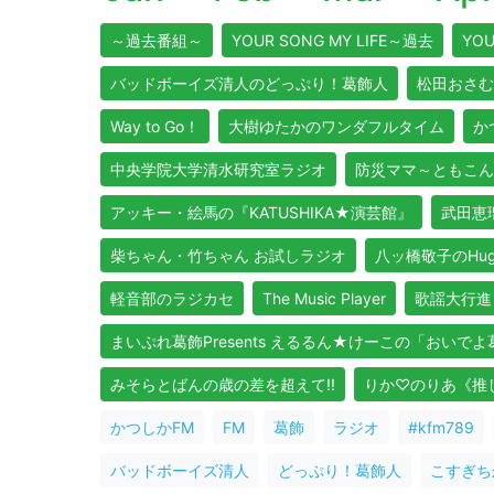
～過去番組～
YOUR SONG MY LIFE～過去
YOU
バッドボーイズ清人のどっぷり！葛飾人
松田おさむ
Way to Go！
大樹ゆたかのワンダフルタイム
か
中央学院大学清水研究室ラジオ
防災ママ～ともこん
アッキー・絵馬の『KATUSHIKA★演芸館』
武田恵瑠
柴ちゃん・竹ちゃん お試しラジオ
八ッ橋敬子のHug Y
軽音部のラジカセ
The Music Player
歌謡大行進
まいぷれ葛飾Presents えるるん★けーこの「おいで
みそらとばんの歳の差を超えて!!
りか♡のりあ《推しア
かつしかFM
FM
葛飾
ラジオ
#kfm789
バッドボーイズ清人
どっぷり！葛飾人
こすぎち