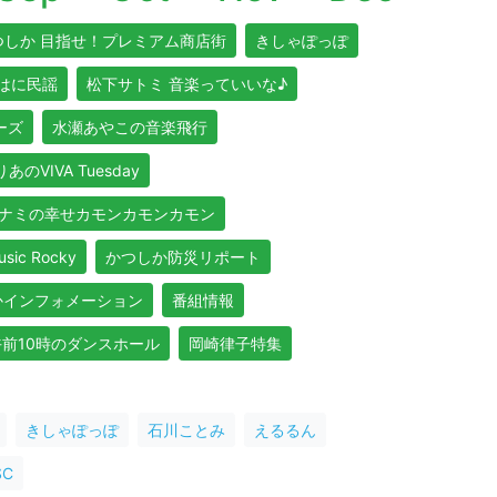
つしか 目指せ！プレミアム商店街
きしゃぽっぽ
はに民謡
松下サトミ 音楽っていいな♪
リーズ
水瀬あやこの音楽飛行
あのVIVA Tuesday
ナミの幸せカモンカモンカモン
usic Rocky
かつしか防災リポート
かインフォメーション
番組情報
午前10時のダンスホール
岡崎律子特集
きしゃぽっぽ
石川ことみ
えるるん
C