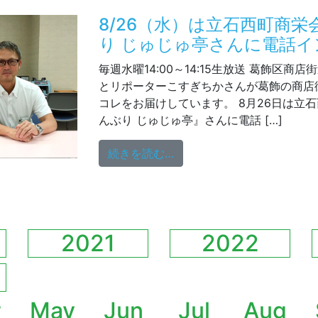
8/26（水）は立石西町商
り じゅじゅ亭さんに電話イ
毎週水曜14:00～14:15生放送 葛飾区商
とリポーターこすぎちかさんが葛飾の商店
コレをお届けしています。 8月26日は立
んぶり じゅじゅ亭』さんに電話 […]
from 8/26（水）は立
続きを読む…
2021
2022
r
May
Jun
Jul
Aug