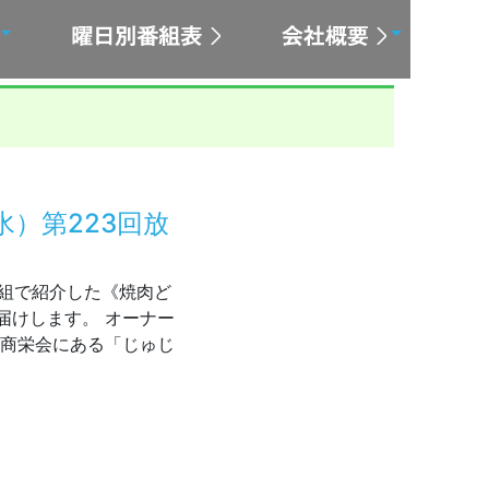
水）第223回放
日に番組で紹介した《焼肉ど
届けします。 オーナー
町商栄会にある「じゅじ
/26（水）第223回放送後記