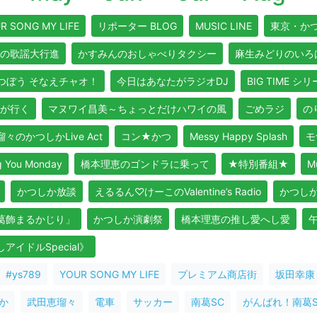
R SONG MY LIFE
リポーター BLOG
MUSIC LINE
東京・か
の歌謡大行進
かすみんのおしゃべりタクシー
麻生みどりのいろ
つぼう そなえチャオ！
今日はあなたがラジオDJ
BIG TIME シ
が行く
マヌワイ昌美～ちょっとだけハワイの風
ごめラジ
のり
々のかつしかLive Act
コン★かつ
Messy Happy Splash
モ
ou Monday
橋本理恵のゴンドラに乗って
★特別番組★
M
かつしか放談
えるるん♡けーこのValentine’s Radio
かつし
よ葛飾まるかじり」
かつしか演劇祭
橋本理恵の推し愛へし愛
イドルSpecial》
#ys789
YOUR SONG MY LIFE
プレミアム商店街
坂田幸康
か
武田恵瑠々
電車
サッカー
南葛SC
がんばれ！南葛S