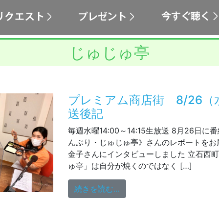
じゅじゅ亭
プレミアム商店街 8/26（
送後記
毎週水曜14:00～14:15生放送 8月26
んぶり・じゅじゅ亭》さんのレポートをお
金子さんにインタビューしました 立石西
ゅ亭」は自分が焼くのではなく […]
from プレミアム商店街 8
続きを読む…