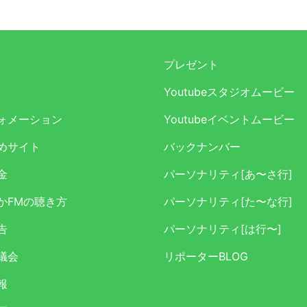
プレゼント
Youtubeスタジオムービー
ォメーション
Youtubeイベントムービー
めサイト
バックナンバー
金
パーソナリティ[あ〜さ行]
かFMの聴き方
パーソナリティ[た〜な行]
告
パーソナリティ[は行〜]
議会
リポーターBLOG
報