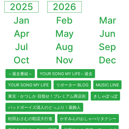
2025
2026
Jan
Feb
Mar
Apr
May
Jun
Jul
Aug
Sep
Oct
Nov
Dec
～過去番組～
YOUR SONG MY LIFE～過去
YOUR SONG MY LIFE
リポーター BLOG
MUSIC LINE
東京・かつしか 目指せ！プレミアム商店街
きしゃぽっぽ
バッドボーイズ清人のどっぷり！葛飾人
松田おさむの歌謡大行進
かすみんのおしゃべりタクシー