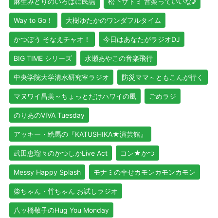
麻生みどりのいろはに民謡
松下サトミ 音楽っていいな♪
Way to Go！
大樹ゆたかのワンダフルタイム
かつぼう そなえチャオ！
今日はあなたがラジオDJ
BIG TIME シリーズ
水瀬あやこの音楽飛行
中央学院大学清水研究室ラジオ
防災ママ～ともこんが行く
マヌワイ昌美～ちょっとだけハワイの風
ごめラジ
のりあのVIVA Tuesday
アッキー・絵馬の『KATUSHIKA★演芸館』
武田恵瑠々のかつしかLive Act
コン★かつ
Messy Happy Splash
モナミの幸せカモンカモンカモン
柴ちゃん・竹ちゃん お試しラジオ
八ッ橋敬子のHug You Monday