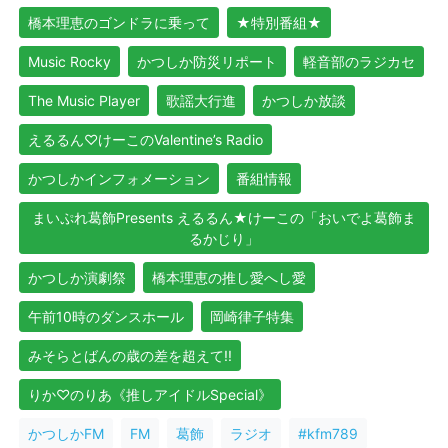
橋本理恵のゴンドラに乗って
★特別番組★
Music Rocky
かつしか防災リポート
軽音部のラジカセ
The Music Player
歌謡大行進
かつしか放談
えるるん♡けーこのValentine’s Radio
かつしかインフォメーション
番組情報
まいぷれ葛飾Presents えるるん★けーこの「おいでよ葛飾ま
るかじり」
かつしか演劇祭
橋本理恵の推し愛へし愛
午前10時のダンスホール
岡崎律子特集
みそらとばんの歳の差を超えて!!
りか♡のりあ《推しアイドルSpecial》
かつしかFM
FM
葛飾
ラジオ
#kfm789