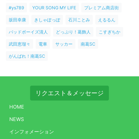
#ys789
YOUR SONG MY LIFE
プレミアム商店街
坂田幸康
きしゃぽっぽ
石川ことみ
えるるん
バッドボーイズ清人
どっぷり！葛飾人
こすぎちか
武田恵瑠々
電車
サッカー
南葛SC
がんばれ！南葛SC
リクエスト＆メッセージ
HOME
NEWS
インフォメーション