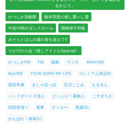
るかじり」
かつしか演劇祭
橋本理恵の推し愛へし愛
午前10時のダンスホール
岡崎律子特集
みそらとばんの歳の差を超えて!!
りか♡のりあ《推しアイドルSpecial》
かつしかFM
FM
葛飾
ラジオ
#kfm789
#ys789
YOUR SONG MY LIFE
プレミアム商店街
坂田幸康
きしゃぽっぽ
石川ことみ
えるるん
バッドボーイズ清人
どっぷり！葛飾人
こすぎちか
武田恵瑠々
電車
サッカー
南葛SC
がんばれ！南葛SC