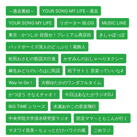
～過去番組～
YOUR SONG MY LIFE～過去
YOUR SONG MY LIFE
リポーター BLOG
MUSIC LINE
東京・かつしか 目指せ！プレミアム商店街
きしゃぽっぽ
バッドボーイズ清人のどっぷり！葛飾人
松田おさむの歌謡大行進
かすみんのおしゃべりタクシー
麻生みどりのいろはに民謡
松下サトミ 音楽っていいな♪
Way to Go！
大樹ゆたかのワンダフルタイム
かつぼう そなえチャオ！
今日はあなたがラジオDJ
BIG TIME シリーズ
水瀬あやこの音楽飛行
中央学院大学清水研究室ラジオ
防災ママ～ともこんが行く
マヌワイ昌美～ちょっとだけハワイの風
ごめラジ