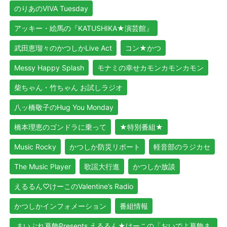
のりあのVIVA Tuesday
アッキー・絵馬の『KATUSHIKA★演芸館』
武田恵瑠々のかつしかLive Act
コン★かつ
Messy Happy Splash
モナミの幸せカモンカモンカモン
柴ちゃん・竹ちゃん お試しラジオ
八ッ橋敬子のHug You Monday
橋本理恵のゴンドラに乗って
★特別番組★
Music Rocky
かつしか防災リポート
軽音部のラジカセ
The Music Player
歌謡大行進
かつしか放談
えるるん♡けーこのValentine’s Radio
かつしかインフォメーション
番組情報
まいぷれ葛飾Presents えるるん★けーこの「おいでよ葛飾ま