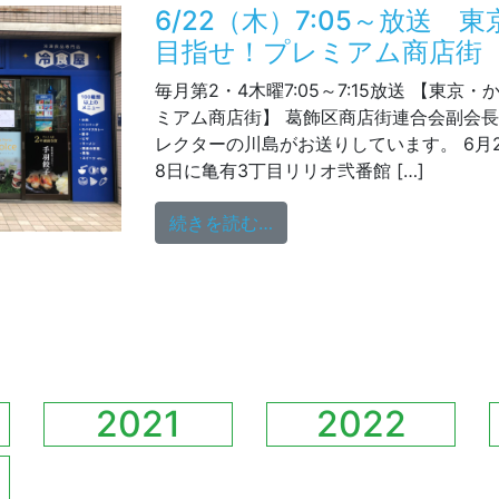
6/22（木）7:05～放送 
目指せ！プレミアム商店街
毎月第2・4木曜7:05～7:15放送 【東京
ミアム商店街】 葛飾区商店街連合会副会
レクターの川島がお送りしています。 6月
8日に亀有3丁目リリオ弐番館 […]
from 6/22（木）7:0
続きを読む…
2021
2022