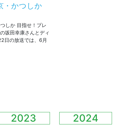
東京・かつしか
・かつしか 目指せ！プレ
長の坂田幸康さんとディ
22日の放送では、6月
5～放送 東京・かつしか 目指せ！プレミアム商店街
2023
2024