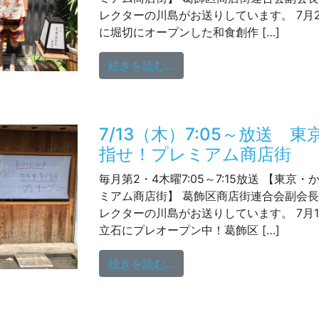
レクターの川島がお送りしています。 7月
に堀切にオープンした和食創作 […]
from 7/27（木）7：0
続きを読む…
7/13（木）7:05～放送 
指せ！プレミアム商店街
毎月第2・4木曜7:05～7:15放送 【東京
ミアム商店街】 葛飾区商店街連合会副会
レクターの川島がお送りしています。 7月
立石にプレオープン中！葛飾区 […]
from 7/13（木）7:0
続きを読む…