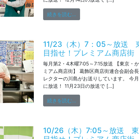
from 12/14（木）7：
続きを読む…
11/23（木）7：05～放送
目指せ！プレミアム商店街
毎月第2・4木曜7:05～7:15放送 【東京
ミアム商店街】 葛飾区商店街連合会副会
レクターの川島がお送りしています。 今月
に放送！ 11月23日の放送で […]
from 11/23（木）7：
続きを読む…
10/26（木）7:05～放送