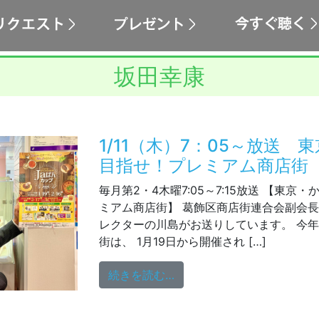
坂田幸康
1/11（木）7：05～放送 
目指せ！プレミアム商店街
毎月第2・4木曜7:05～7:15放送 【東京
ミアム商店街】 葛飾区商店街連合会副会
レクターの川島がお送りしています。 今
街は、 1月19日から開催され […]
from 1/11（木）7：0
続きを読む…