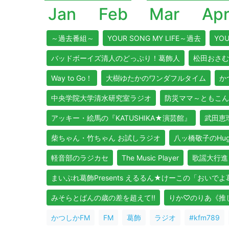
Jan
Feb
Mar
Ap
～過去番組～
YOUR SONG MY LIFE～過去
YOU
バッドボーイズ清人のどっぷり！葛飾人
松田おさむ
Way to Go！
大樹ゆたかのワンダフルタイム
か
中央学院大学清水研究室ラジオ
防災ママ～ともこん
アッキー・絵馬の『KATUSHIKA★演芸館』
武田恵瑠
柴ちゃん・竹ちゃん お試しラジオ
八ッ橋敬子のHug Y
軽音部のラジカセ
The Music Player
歌謡大行進
まいぷれ葛飾Presents えるるん★けーこの「おいで
みそらとばんの歳の差を超えて!!
りか♡のりあ《推しア
かつしかFM
FM
葛飾
ラジオ
#kfm789