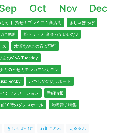
Sep
Oct
Nov
Dec
つしか 目指せ！プレミアム商店街
きしゃぽっぽ
はに民謡
松下サトミ 音楽っていいな♪
リーズ
水瀬あやこの音楽飛行
あのVIVA Tuesday
ナミの幸せカモンカモンカモン
usic Rocky
かつしか防災リポート
かインフォメーション
番組情報
午前10時のダンスホール
岡崎律子特集
きしゃぽっぽ
石川ことみ
えるるん