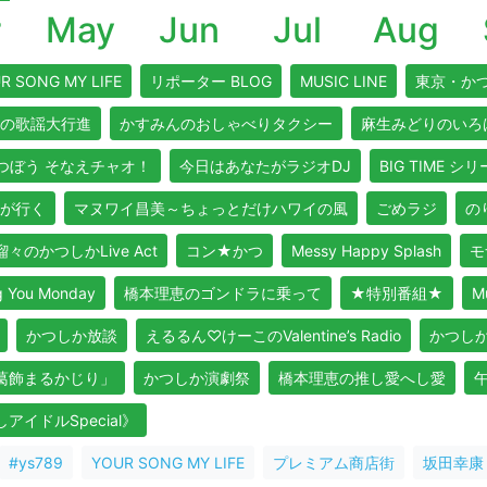
r
May
Jun
Jul
Aug
R SONG MY LIFE
リポーター BLOG
MUSIC LINE
東京・か
の歌謡大行進
かすみんのおしゃべりタクシー
麻生みどりのいろ
つぼう そなえチャオ！
今日はあなたがラジオDJ
BIG TIME シ
が行く
マヌワイ昌美～ちょっとだけハワイの風
ごめラジ
のり
々のかつしかLive Act
コン★かつ
Messy Happy Splash
モ
ou Monday
橋本理恵のゴンドラに乗って
★特別番組★
M
かつしか放談
えるるん♡けーこのValentine’s Radio
かつし
よ葛飾まるかじり」
かつしか演劇祭
橋本理恵の推し愛へし愛
イドルSpecial》
#ys789
YOUR SONG MY LIFE
プレミアム商店街
坂田幸康