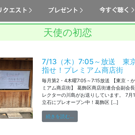
天使の初恋
7/13（木）7:05～放送 
指せ！プレミアム商店街
毎月第2・4木曜7:05～7:15放送 【東京
ミアム商店街】 葛飾区商店街連合会副会
レクターの川島がお送りしています。 7月
立石にプレオープン中！葛飾区 […]
from 7/13（木）7:0
続きを読む…