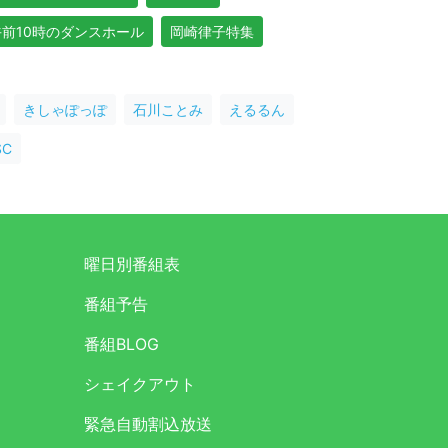
午前10時のダンスホール
岡崎律子特集
きしゃぽっぽ
石川ことみ
えるるん
C
曜日別番組表
番組予告
番組BLOG
シェイクアウト
緊急自動割込放送