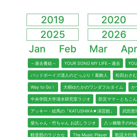
2019
2020
2025
2026
Jan
Feb
Mar
Ap
～過去番組～
YOUR SONG MY LIFE～過去
YOU
バッドボーイズ清人のどっぷり！葛飾人
松田おさむ
Way to Go！
大樹ゆたかのワンダフルタイム
か
中央学院大学清水研究室ラジオ
防災ママ～ともこん
アッキー・絵馬の『KATUSHIKA★演芸館』
武田恵瑠
柴ちゃん・竹ちゃん お試しラジオ
八ッ橋敬子のHug Y
軽音部のラジカセ
The Music Player
歌謡大行進