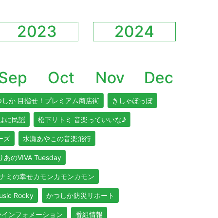
2023
2024
Sep
Oct
Nov
Dec
つしか 目指せ！プレミアム商店街
きしゃぽっぽ
はに民謡
松下サトミ 音楽っていいな♪
リーズ
水瀬あやこの音楽飛行
あのVIVA Tuesday
ナミの幸せカモンカモンカモン
usic Rocky
かつしか防災リポート
かインフォメーション
番組情報