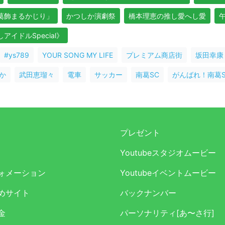
よ葛飾まるかじり」
かつしか演劇祭
橋本理恵の推し愛へし愛
イドルSpecial》
#ys789
YOUR SONG MY LIFE
プレミアム商店街
坂田幸康
か
武田恵瑠々
電車
サッカー
南葛SC
がんばれ！南葛S
プレゼント
Youtubeスタジオムービー
ォメーション
Youtubeイベントムービー
めサイト
バックナンバー
金
パーソナリティ[あ〜さ行]