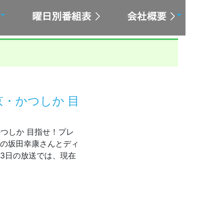
東京・かつしか 目
・かつしか 目指せ！プレ
長の坂田幸康さんとディ
13日の放送では、現在
5～放送 東京・かつしか 目指せ！プレミアム商店街