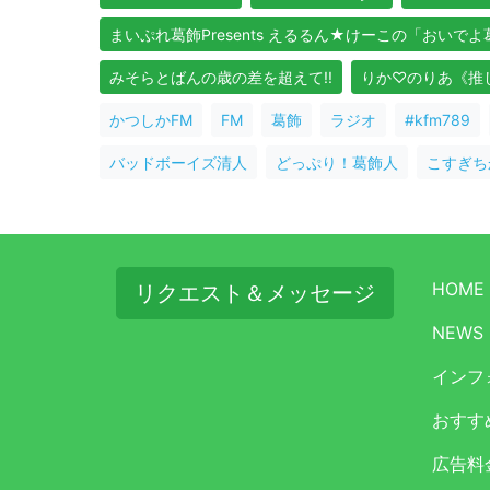
まいぷれ葛飾Presents えるるん★けーこの「おいで
みそらとばんの歳の差を超えて!!
りか♡のりあ《推しア
かつしかFM
FM
葛飾
ラジオ
#kfm789
バッドボーイズ清人
どっぷり！葛飾人
こすぎち
HOME
リクエスト＆メッセージ
NEWS
インフ
おすす
広告料