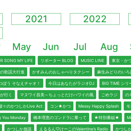
2021
2022
r
May
Jun
Jul
Aug
R SONG MY LIFE
リポーター BLOG
MUSIC LINE
東京・か
の歌謡大行進
かすみんのおしゃべりタクシー
麻生みどりのいろ
つぼう そなえチャオ！
今日はあなたがラジオDJ
BIG TIME シ
が行く
マヌワイ昌美～ちょっとだけハワイの風
ごめラジ
のり
々のかつしかLive Act
コン★かつ
Messy Happy Splash
モ
ou Monday
橋本理恵のゴンドラに乗って
★特別番組★
M
かつしか放談
えるるん♡けーこのValentine’s Radio
かつし