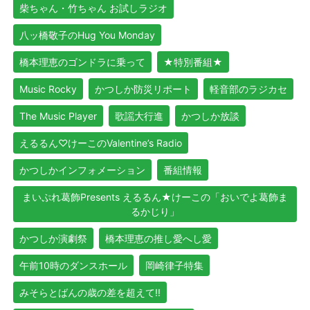
柴ちゃん・竹ちゃん お試しラジオ
八ッ橋敬子のHug You Monday
橋本理恵のゴンドラに乗って
★特別番組★
Music Rocky
かつしか防災リポート
軽音部のラジカセ
The Music Player
歌謡大行進
かつしか放談
えるるん♡けーこのValentine’s Radio
かつしかインフォメーション
番組情報
まいぷれ葛飾Presents えるるん★けーこの「おいでよ葛飾ま
るかじり」
かつしか演劇祭
橋本理恵の推し愛へし愛
午前10時のダンスホール
岡崎律子特集
みそらとばんの歳の差を超えて!!