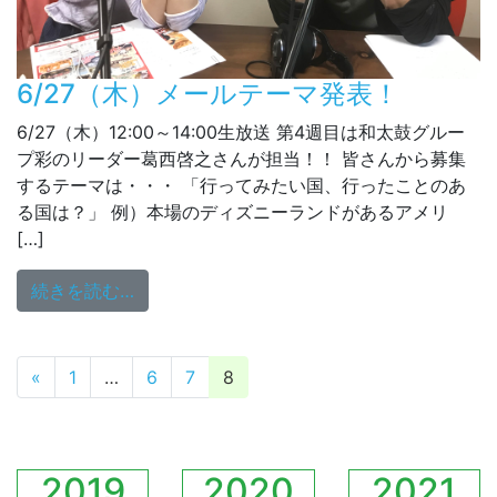
6/27（木）メールテーマ発表！
6/27（木）12:00～14:00生放送 第4週目は和太鼓グルー
プ彩のリーダー葛西啓之さんが担当！！ 皆さんから募集
するテーマは・・・ 「行ってみたい国、行ったことのあ
る国は？」 例）本場のディズニーランドがあるアメリ
[…]
from 6/27（木）メールテーマ発表！
続きを読む…
投稿ナビゲーション
«
1
…
6
7
8
2019
2020
2021