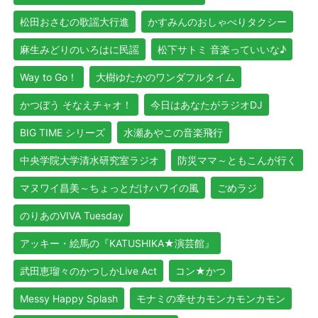
松田おさむの歌謡大行進
かすみんのおしゃべりタクシー
麻生みどりのいろはに民謡
松下サトミ 音楽っていいな♪
Way to Go！
大樹ゆたかのワンダフルタイム
かつぼう そなえチャオ！
今日はあなたがラジオDJ
BIG TIME シリーズ
水瀬あやこの音楽飛行
中央学院大学清水研究室ラジオ
防災ママ～ともこんが行く
マヌワイ昌美～ちょっとだけハワイの風
ごめラジ
のりあのVIVA Tuesday
アッキー・絵馬の『KATUSHIKA★演芸館』
武田恵瑠々のかつしかLive Act
コン★かつ
Messy Happy Splash
モナミの幸せカモンカモンカモン