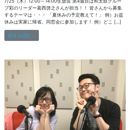
7/25（木）12:00～14:00生放送 第4週目は和太鼓グルー
プ彩のリーダー葛西啓之さんが担当！！ 皆さんから募集
するテーマは・・・ 「夏休みの予定教えて！」 例）お盆
休みは実家に帰省。同窓会に参加します！ 例）どこ […]
from 7/25（木）メールテーマ発表！
続きを読む…