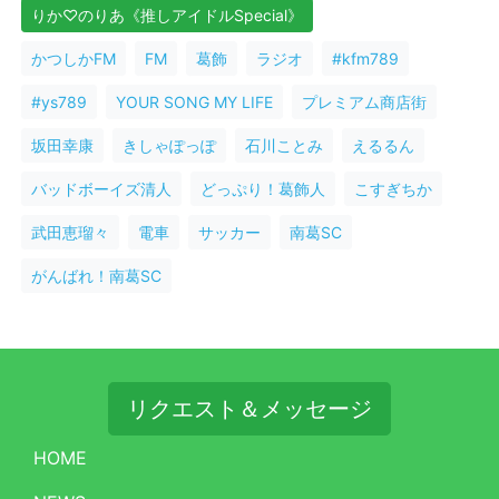
りか♡のりあ《推しアイドルSpecial》
かつしかFM
FM
葛飾
ラジオ
#kfm789
#ys789
YOUR SONG MY LIFE
プレミアム商店街
坂田幸康
きしゃぽっぽ
石川ことみ
えるるん
バッドボーイズ清人
どっぷり！葛飾人
こすぎちか
武田恵瑠々
電車
サッカー
南葛SC
がんばれ！南葛SC
リクエスト＆メッセージ
HOME