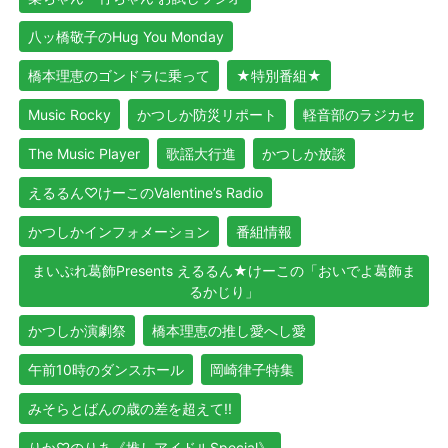
八ッ橋敬子のHug You Monday
橋本理恵のゴンドラに乗って
★特別番組★
Music Rocky
かつしか防災リポート
軽音部のラジカセ
The Music Player
歌謡大行進
かつしか放談
えるるん♡けーこのValentine’s Radio
かつしかインフォメーション
番組情報
まいぷれ葛飾Presents えるるん★けーこの「おいでよ葛飾ま
るかじり」
かつしか演劇祭
橋本理恵の推し愛へし愛
午前10時のダンスホール
岡崎律子特集
みそらとばんの歳の差を超えて!!
りか♡のりあ《推しアイドルSpecial》