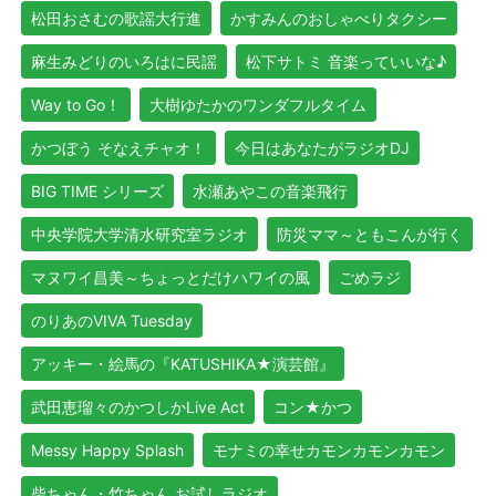
松田おさむの歌謡大行進
かすみんのおしゃべりタクシー
麻生みどりのいろはに民謡
松下サトミ 音楽っていいな♪
Way to Go！
大樹ゆたかのワンダフルタイム
かつぼう そなえチャオ！
今日はあなたがラジオDJ
BIG TIME シリーズ
水瀬あやこの音楽飛行
中央学院大学清水研究室ラジオ
防災ママ～ともこんが行く
マヌワイ昌美～ちょっとだけハワイの風
ごめラジ
のりあのVIVA Tuesday
アッキー・絵馬の『KATUSHIKA★演芸館』
武田恵瑠々のかつしかLive Act
コン★かつ
Messy Happy Splash
モナミの幸せカモンカモンカモン
柴ちゃん・竹ちゃん お試しラジオ