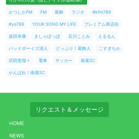
かつしかFM
FM
葛飾
ラジオ
#kfm789
#ys789
YOUR SONG MY LIFE
プレミアム商店街
坂田幸康
きしゃぽっぽ
石川ことみ
えるるん
バッドボーイズ清人
どっぷり！葛飾人
こすぎちか
武田恵瑠々
電車
サッカー
南葛SC
がんばれ！南葛SC
リクエスト＆メッセージ
HOME
NEWS