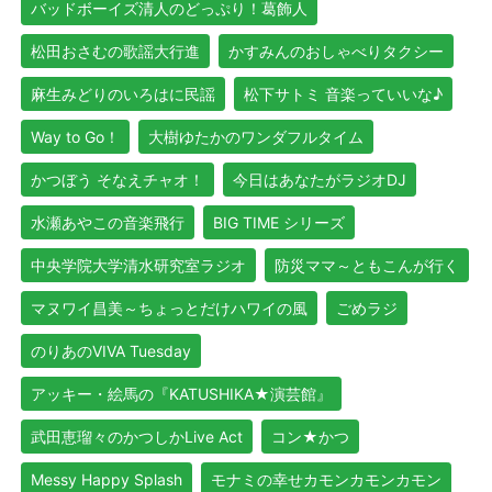
バッドボーイズ清人のどっぷり！葛飾人
松田おさむの歌謡大行進
かすみんのおしゃべりタクシー
麻生みどりのいろはに民謡
松下サトミ 音楽っていいな♪
Way to Go！
大樹ゆたかのワンダフルタイム
かつぼう そなえチャオ！
今日はあなたがラジオDJ
水瀬あやこの音楽飛行
BIG TIME シリーズ
中央学院大学清水研究室ラジオ
防災ママ～ともこんが行く
マヌワイ昌美～ちょっとだけハワイの風
ごめラジ
のりあのVIVA Tuesday
アッキー・絵馬の『KATUSHIKA★演芸館』
武田恵瑠々のかつしかLive Act
コン★かつ
Messy Happy Splash
モナミの幸せカモンカモンカモン