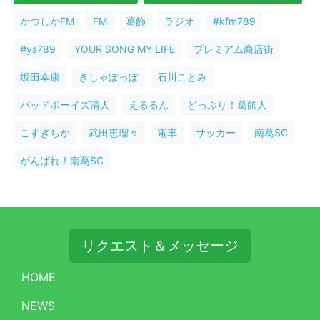
かつしかFM
FM
葛飾
ラジオ
#kfm789
#ys789
YOUR SONG MY LIFE
プレミアム商店街
坂田幸康
きしゃぽっぽ
石川ことみ
バッドボーイズ清人
えるるん
どっぷり！葛飾人
こすぎちか
武田恵瑠々
電車
サッカー
南葛SC
がんばれ！南葛SC
リクエスト＆メッセージ
HOME
NEWS