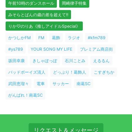
午前10時のダンスホール
岡崎律子特集
みそらとばんの歳の差を超えて!!
りか♡のりあ《推しアイドルSpecial》
かつしかFM
FM
葛飾
ラジオ
#kfm789
#ys789
YOUR SONG MY LIFE
プレミアム商店街
坂田幸康
きしゃぽっぽ
石川ことみ
えるるん
バッドボーイズ清人
どっぷり！葛飾人
こすぎちか
武田恵瑠々
電車
サッカー
南葛SC
がんばれ！南葛SC
リクエスト＆メッセージ