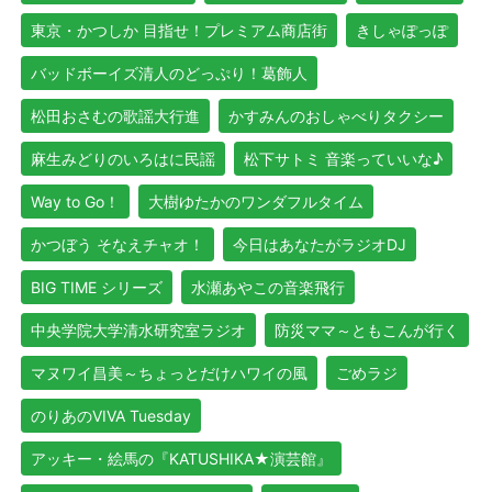
東京・かつしか 目指せ！プレミアム商店街
きしゃぽっぽ
バッドボーイズ清人のどっぷり！葛飾人
松田おさむの歌謡大行進
かすみんのおしゃべりタクシー
麻生みどりのいろはに民謡
松下サトミ 音楽っていいな♪
Way to Go！
大樹ゆたかのワンダフルタイム
かつぼう そなえチャオ！
今日はあなたがラジオDJ
BIG TIME シリーズ
水瀬あやこの音楽飛行
中央学院大学清水研究室ラジオ
防災ママ～ともこんが行く
マヌワイ昌美～ちょっとだけハワイの風
ごめラジ
のりあのVIVA Tuesday
アッキー・絵馬の『KATUSHIKA★演芸館』