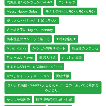
武田恵瑠々のかつしかLive Act
コン★かつ
Messy Happy Splash
モナミの幸せカモンカモンカモン
柴ちゃん・竹ちゃん お試しラジオ
八ッ橋敬子のHug You Monday
橋本理恵のゴンドラに乗って
★特別番組★
Music Rocky
かつしか防災リポート
軽音部のラジカセ
The Music Player
歌謡大行進
かつしか放談
えるるん♡けーこのValentine’s Radio
かつしかインフォメーション
番組情報
まいぷれ葛飾Presents えるるん★けーこの「おいでよ葛飾ま
るかじり」
かつしか演劇祭
橋本理恵の推し愛へし愛